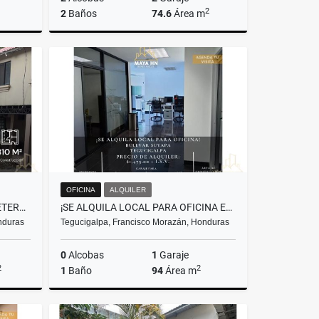
2
2
Baños
74.6
Área m
Venta
Venta
US$216,500
OFICINA
ALQUILER
¡SE ALQUILA BODEGA EN CARRETERA HACIA SANTA LUCÍA, TEGUCIGALPA!
¡SE ALQUILA LOCAL PARA OFICINA EN BULEVAR SUYAPA! TEGUCIGALPA
nduras
Tegucigalpa, Francisco Morazán, Honduras
0
Alcobas
1
Garaje
2
2
1
Baño
94
Área m
lquiler
Alquiler