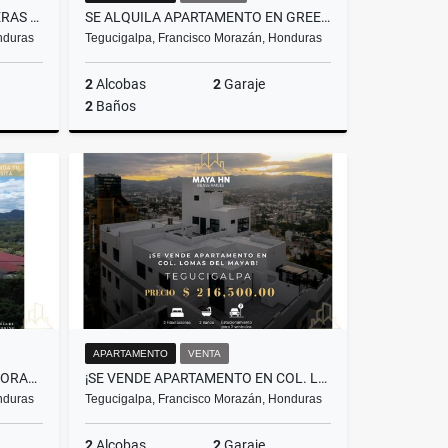
¡SE VENDE LOTE EN RES. PALMERAS DE SAN IGNACIO! TEGUCIGALPA
SE ALQUILA APARTAMENTO EN GREEN TOWER – TEGUCIGALPA
nduras
Tegucigalpa, Francisco Morazán, Honduras
2
Alcobas
2
Garaje
2
Baños
Venta
Alquiler
US$1,100
APARTAMENTO
VENTA
¡SE VENDE TERRENO EN EL ZAMORANO! FRANCISCO MORAZÁN
¡SE VENDE APARTAMENTO EN COL. LOMAS DEL MAYAB, TEGUCIGALPA!
nduras
Tegucigalpa, Francisco Morazán, Honduras
2
Alcobas
2
Garaje