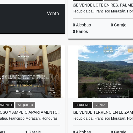
Tegucigalpa, Francisco Morazán, Ho
Venta
0
Alcobas
0
Garaje
0
Baños
US$89,000
AMENTO
ALQUILER
TERRENO
VENTA
¡HERMOSO Y AMPLIO APARTAMENTO AMUEBLADO EN CONDOMINIOS LAS LOMAS!
alpa, Francisco Morazán, Honduras
Tegucigalpa, Francisco Morazán, Ho
bas
1
Garaje
0
Alcobas
0
Garaje