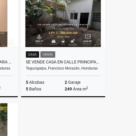
US$1,475
CASA
VENTA
¡SE ALQUILA PISO COMPLETO PARA OFICINAS! BULEVAR SAN JUAN BOSCO
SE VENDE CASA EN CALLE PRINCIPAL DE LA GRANJA – TEGUCIGALPA
nduras
Tegucigalpa, Francisco Morazán, Honduras
5
Alcobas
2
Garaje
2
2
5
Baños
249
Área m
lquiler
Venta
L3,700,000