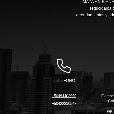
MAYA HN BIENES 
Tegucigalpa d
arrendamientos y admi
TELÉFONO
+50494403990
Florenc
Col
+50422390547
Tegu