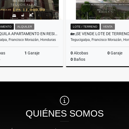
AMENTO
ALQUILER
LOTE / TERRENO
VENTA
¡SE ALQUILA APARTAMENTO EN RESIDENCIAL ROBLE OESTE – TEGUCIGALPA!
alpa, Francisco Morazán, Honduras
Tegucigalpa, Francisco Morazán, Ho
bas
1
Garaje
0
Alcobas
0
Garaje
o
0
Baños
Alquiler
L14,000
US$302,400
QUIÉNES SOMOS