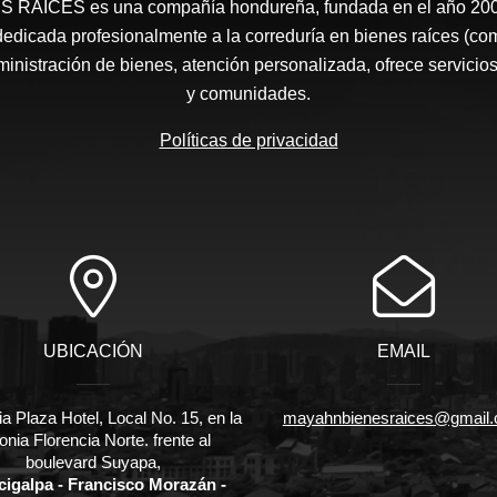
RAÍCES​ es una compañía hondureña, fundada en el año 2008
edicada profesionalmente a la correduría en bienes raíces (co
nistración de bienes, atención personalizada, ofrece servicios
y comunidades.
Políticas de privacidad
UBICACIÓN
EMAIL
ia Plaza Hotel, Local No. 15, en la
mayahnbienesraices@gmail
onia Florencia Norte. frente al
boulevard Suyapa,
cigalpa - Francisco Morazán -