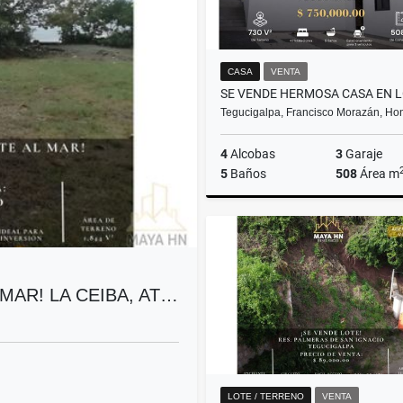
CASA
VENTA
Tegucigalpa, Francisco Morazán, Ho
4
Alcobas
3
Garaje
5
Baños
508
Área m
US$750,000
MAR! LA CEIBA, AT…
LOTE / TERRENO
VENTA