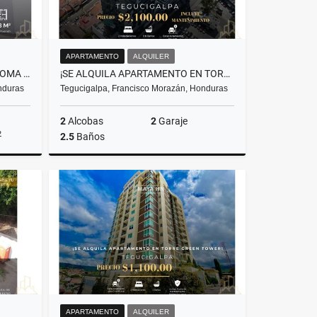
APARTAMENTO
ALQUILER
SE VENDE HERMOSA CASA EN LOMA LINDA NORTE, TEGUCIGALPA
¡SE ALQUILA APARTAMENTO EN TORRE DOSS – TEGUCIGALPA!
nduras
Tegucigalpa, Francisco Morazán, Honduras
2
Alcobas
2
Garaje
2
2.5
Baños
Venta
Alquiler
US$2,100
APARTAMENTO
ALQUILER