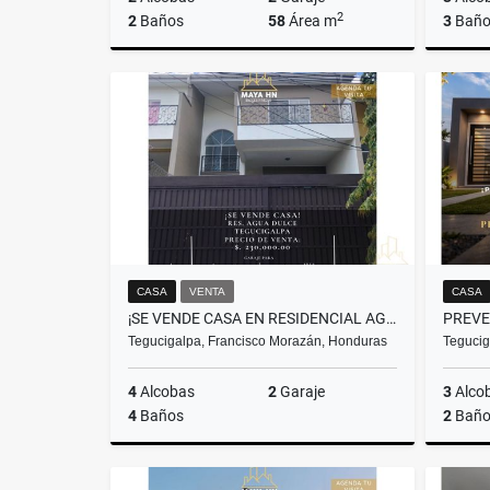
2
2
Baños
58
Área m
3
Baño
Alquiler
US$750
CASA
VENTA
CASA
¡SE VENDE CASA EN RESIDENCIAL AGUA DULCE! TEGUCIGALPA
Tegucigalpa, Francisco Morazán, Honduras
Tegucig
4
Alcobas
2
Garaje
3
Alco
4
Baños
2
Baño
Venta