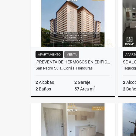
US$230,000
APARTAMENTO
VENTA
APART
¡PREVENTA DE HERMOSOS EN EDIFICIO ZORZALES DEL MERENDÓN!
San Pedro Sula, Cortés, Honduras
Tegucig
2
Alcobas
2
Garaje
2
Alco
2
2
Baños
57
Área m
2
Baño
Venta
US$157,900