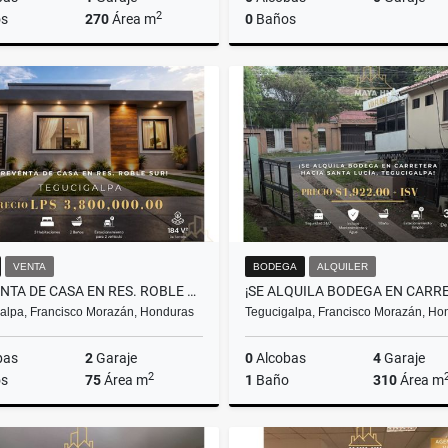
2
s
270
Área m
0
Baños
Alquiler
US$2,500
L8,114,400
VENTA
BODEGA
ALQUILER
PREVENTA DE CASA EN RES. ROBLE SUR, TEGUCIGALPA
alpa, Francisco Morazán, Honduras
Tegucigalpa, Francisco Morazán, Ho
bas
2
Garaje
0
Alcobas
4
Garaje
2
s
75
Área m
1
Baño
310
Área m
Venta
A