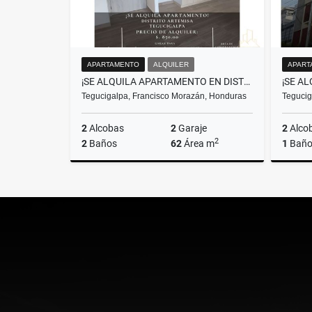
APARTAMENTO
ALQUILER
APART
¡SE ALQUILA APARTAMENTO EN DISTRITO ARTEMISA! TEGUCIGALPA​
Tegucigalpa, Francisco Morazán, Honduras
Tegucig
2
Alcobas
2
Garaje
2
Alco
2
2
Baños
62
Área m
1
Bañ
Alquiler
US$850