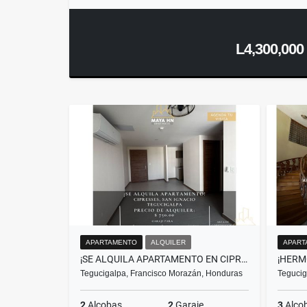
L4,300,000
APARTAMENTO
ALQUILER
APART
¡SE ALQUILA APARTAMENTO EN CIPRESSES, SAN IGNACIO! TEGUCIGALPA
Tegucigalpa, Francisco Morazán, Honduras
Tegucig
2
Alcobas
2
Garaje
3
Alco