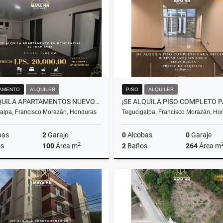
L3,800,000
US$1,922
AMENTO
ALQUILER
PISO
ALQUILER
SE ALQUILA APARTAMENTOS NUEVOS EN RESIDENCIAL EL TRAPICHE
alpa, Francisco Morazán, Honduras
Tegucigalpa, Francisco Morazán, Ho
bas
2
Garaje
0
Alcobas
0
Garaje
2
s
100
Área m
2
Baños
264
Área m
Alquiler
A
L20,000
US$5,840