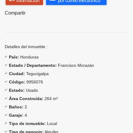
información
por correo electrónico
Compartir
Detalles del inmueble :
País:
Honduras
Estado / Departamento:
Francisco Morazán
Ciudad:
Tegucigalpa
Código:
9956076
Estado:
Usado
Área Construida:
264 m²
Baños:
2
Garaje:
4
Tipo de inmueble:
Local
Tipo de negocio:
Alquiler