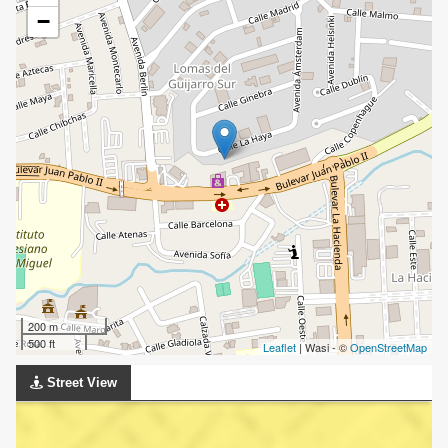
−
200 m
500 ft
Leaflet
| Wasi - ©
OpenStreetMap
Street View