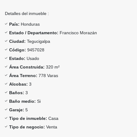
Detalles del inmueble :
País:
Honduras
Estado / Departamento:
Francisco Morazán
Ciudad:
Tegucigalpa
Código:
9457028
Estado:
Usado
Área Construida:
320 m²
Área Terreno:
778 Varas
Alcobas:
3
Baños:
3
Baño medio:
Si
Garaje:
5
Tipo de inmueble:
Casa
Tipo de negocio:
Venta