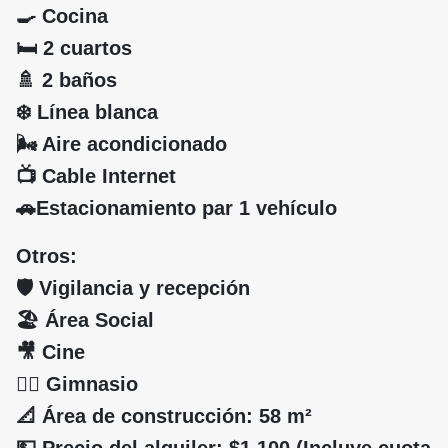
🍳 Cocina
🛏️ 2 cuartos
🚿 2 baños
❄️ Línea blanca
🌬️ Aire acondicionado
📺 Cable Internet
🚗Estacionamiento par 1 vehículo
Otros:
🛡️ Vigilancia y recepción
🏖️ Área Social
🎥 Cine
🏋️‍♂️ Gimnasio
📐 Área de construcción: 58 m²