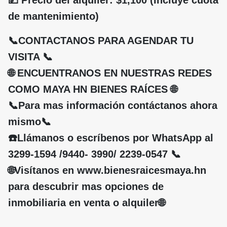
💵 Precio del alquiler: $1,100 (Incluye cuota
de mantenimiento)
📞CONTACTANOS PARA AGENDAR TU
VISITA 📞
🌐 ENCUENTRANOS EN NUESTRAS REDES
COMO MAYA HN BIENES RAÍCES 🌐
📞Para mas información contáctanos ahora
mismo📞
☎️Llámanos o escríbenos por WhatsApp al
3299-1594 /9440- 3990/ 2239-0547 📞
🌐Visítanos en www.bienesraicesmaya.hn
para descubrir mas opciones de
inmobiliaria en venta o alquiler🌐