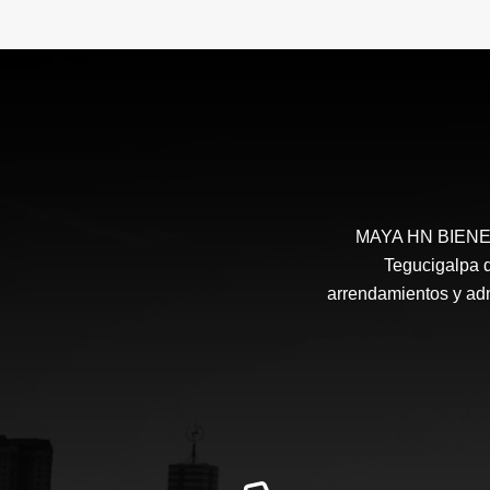
MAYA HN BIENES 
Tegucigalpa d
arrendamientos y admi