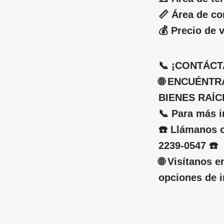
📏 Área de co
💰 Precio de 
📞 ¡CONTÁCT
🌐 ENCUÉNT
BIENES RAÍCE
📞 Para más 
☎️ Llámanos o
2239-0547 ☎️
🌐 Visítanos
opciones de i