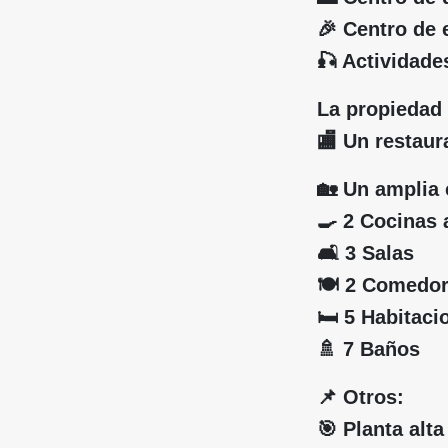
🎉 Centro de 
🎣 Actividade
La propiedad 
🏬 Un restau
🏡 Un amplia 
🍳 2 Cocinas
🛋️ 3 Salas
🍽️ 2 Comedo
🛏️ 5 Habitaci
🚿 7 Baños
📌 Otros:
🎯 Planta alta