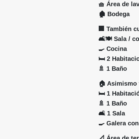
🧺 Área de la
🏚️ Bodega
🏢 También c
🛋️🍽️ Sala / 
🍳 Cocina
🛏️ 2 Habitaci
🚿 1 Baño
🏠 Asimismo 
🛏️ 1 Habitaci
🚿 1 Baño
🛋️ 1 Sala
🍳 Galera con
📐 Área de te