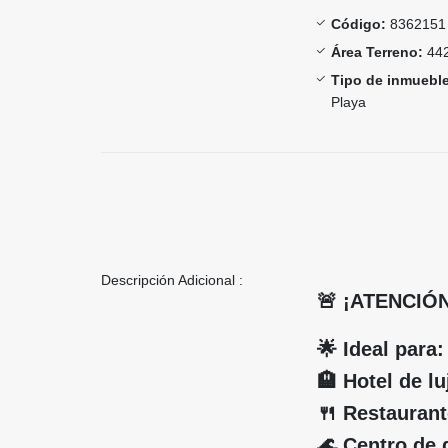
Código:
8362151
Área Terreno:
442
Tipo de inmueble
Playa
Descripción Adicional :
🚨 ¡ATENCIÓ
🌟 Ideal para:
🏨 Hotel de lu
🍴 Restaurant
🌊 Centro de 