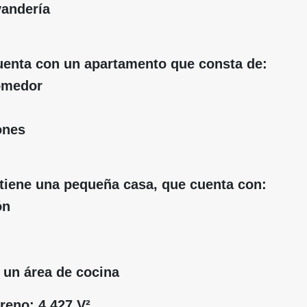
vandería
uenta con un apartamento que consta de:
comedor
ones
tiene una pequeña casa, que cuenta con:
ón
 un área de cocina
rreno: 4,427 V²