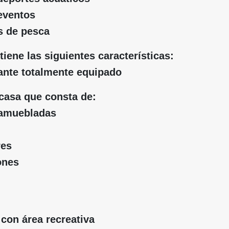
eventos
s de pesca
tiene las siguientes características:
rante totalmente equipado
casa que consta de:
 amuebladas
res
ones
 con área recreativa