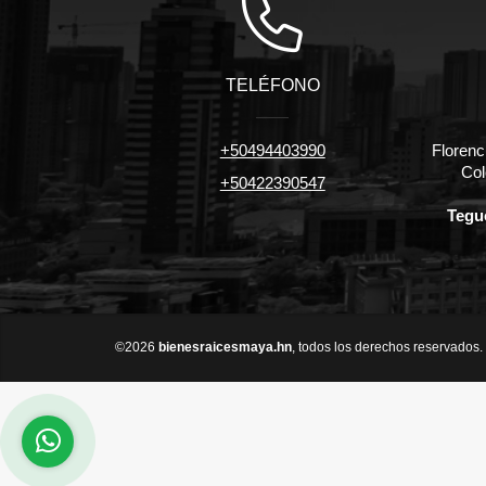
TELÉFONO
+50494403990
Florenc
Col
+50422390547
Tegu
©2026
bienesraicesmaya.hn
, todos los derechos reservados.