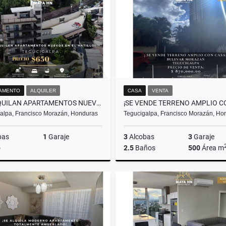
US$239,910
L3,100,000
AMENTO
ALQUILER
CASA
VENTA
SE ALQUILAN APARTAMENTOS NUEVOS EN EL HATILLO.
alpa, Francisco Morazán, Honduras
Tegucigalpa, Francisco Morazán, Ho
bas
1
Garaje
3
Alcobas
3
Garaje
o
2.5
Baños
500
Área m
Alquiler
US$650
US$870,000