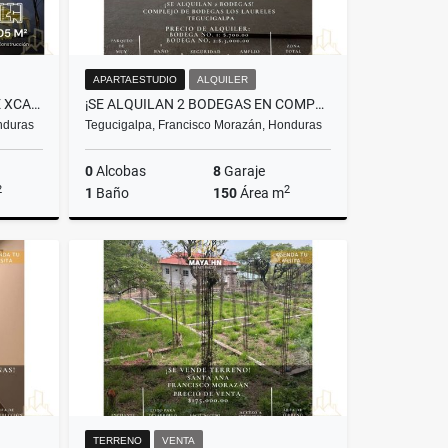
APARTAESTUDIO
ALQUILER
¡SE ALQUILA OFICINA EN TORRE XCALA, TEGUCIGALPA!
¡SE ALQUILAN 2 BODEGAS EN COMPLEJO DE BODEGAS EN LOS LAURELES!
nduras
Tegucigalpa, Francisco Morazán, Honduras
0
Alcobas
8
Garaje
2
2
1
Baño
150
Área m
lquiler
Alquiler
US$700
TERRENO
VENTA