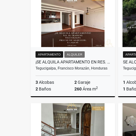
US$2,500
APARTAMENTO
ALQUILER
APART
¡SE ALQUILA APARTAMENTO EN RES. EL TRAPICHE! – TEGUCIGALPA
Tegucigalpa, Francisco Morazán, Honduras
Tegucig
3
Alcobas
2
Garaje
1
Alco
2
2
Baños
260
Área m
1
Bañ
Alquiler
US$1,050