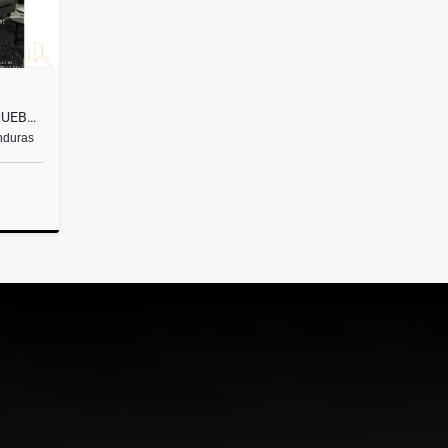
¡SE ALQUILA APARTAMENTO AMUEBLADO EN LOMAS DEL GUIJARRO!
nduras
lquiler