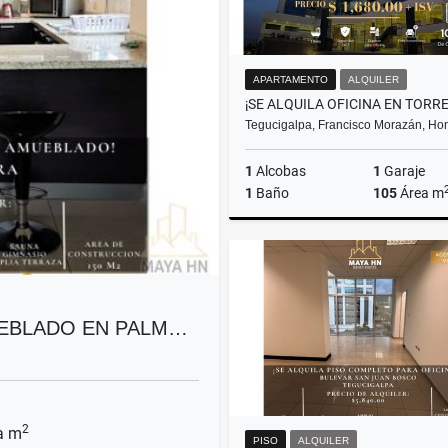
APARTAMENTO
ALQUILER
Tegucigalpa, Francisco Morazán, Ho
1
Alcobas
1
Garaje
1
Baño
105
Área m
A
US$1,680
UEBLADO EN PALM…
2
a m
PISO
ALQUILER