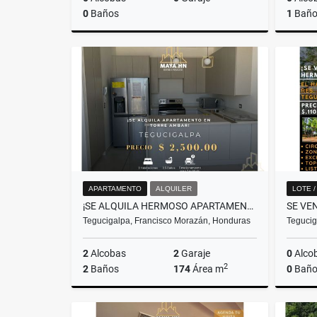
0
Baños
1
Bañ
Venta
L12,500,000
APARTAMENTO
ALQUILER
LOTE 
¡SE ALQUILA HERMOSO APARTAMENTO EN TORRE ÁMBAR, TEGUCIGALPA!
Tegucigalpa, Francisco Morazán, Honduras
Tegucig
2
Alcobas
2
Garaje
0
Alco
2
2
Baños
174
Área m
0
Baño
Alquiler