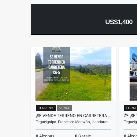
US$1,400
TERRENO
VENTA
LOCAL
¡SE VENDE TERRENO EN CARRETERA CA-5!
Tegucigalpa, Francisco Morazán, Honduras
Tegucig
0
Alcobas
0
Garaje
0
Alco