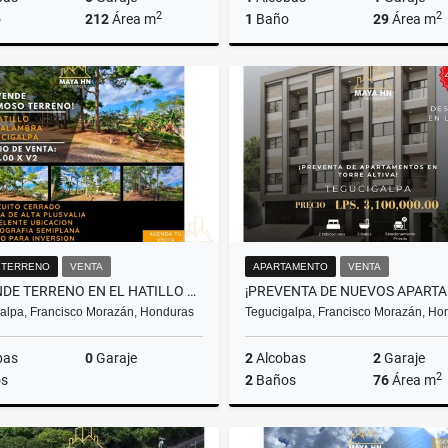
2
2
o
212
Área m
1
Baño
29
Área m
Alquiler
L1,908
US$89,900
/ TERRENO
VENTA
APARTAMENTO
VENTA
SE VENDE TERRENO EN EL HATILLO RES. ALAMBRA KM9
alpa, Francisco Morazán, Honduras
Tegucigalpa, Francisco Morazán, Ho
bas
0
Garaje
2
Alcobas
2
Garaje
2
s
2
Baños
76
Área m
Venta