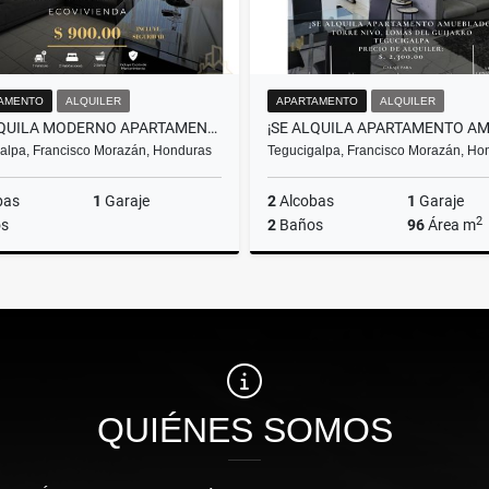
AMENTO
ALQUILER
APARTAMENTO
ALQUILER
¡SE ALQUILA MODERNO APARTAMENTO TOTALMENTE AMUEBLADO ECOVIVIENDA!
alpa, Francisco Morazán, Honduras
Tegucigalpa, Francisco Morazán, Ho
bas
1
Garaje
2
Alcobas
1
Garaje
2
s
2
Baños
96
Área m
Alquiler
A
US$900
US$2,300
QUIÉNES SOMOS