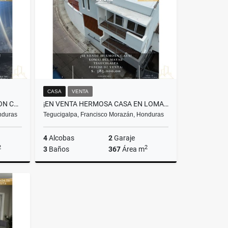
US$250,000
US$1,200
CASA
VENTA
¡SE VENDE TERRENO AMPLIO CON CASA EN BLVD MORAZAN!
¡EN VENTA HERMOSA CASA EN LOMAS DEL MAYAB! TEGUCIGALPA
nduras
Tegucigalpa, Francisco Morazán, Honduras
4
Alcobas
2
Garaje
2
2
3
Baños
367
Área m
Venta
Venta
US$385,000