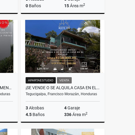
2
0
Baños
15
Área m
Venta
Venta
US$68,900
APARTAESTUDIO
VENTA
¡PREVENTA DE NUEVOS APARTAMENTOS EN TORRE ALTIVA, TEGUCIGALPA!
¡SE VENDE O SE ALQUILA CASA EN EL HATILLO, TEGUCIGALPA!
nduras
Tegucigalpa, Francisco Morazán, Honduras
3
Alcobas
4
Garaje
2
4.5
Baños
336
Área m
Venta
Venta
Alquiler