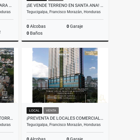
¡SE ALQUILA PISO COMPLETO PARA OFICINAS! BULEVAR SAN JUAN BOSCO
¡SE VENDE TERRENO EN SANTA ANA! FRANCISCO MORAZÁN
nduras
Tegucigalpa, Francisco Morazán, Honduras
0
Alcobas
0
Garaje
2
0
Baños
lquiler
Venta
US$175,000
LOCAL
VENTA
¡VENTA DE APARTAMENTOS EN TORRE ATLAS!
¡PREVENTA DE LOCALES COMERCIALES EN TORRE ATLAS! TEGUCIGALPA
nduras
Tegucigalpa, Francisco Morazán, Honduras
0
Alcobas
0
Garaje