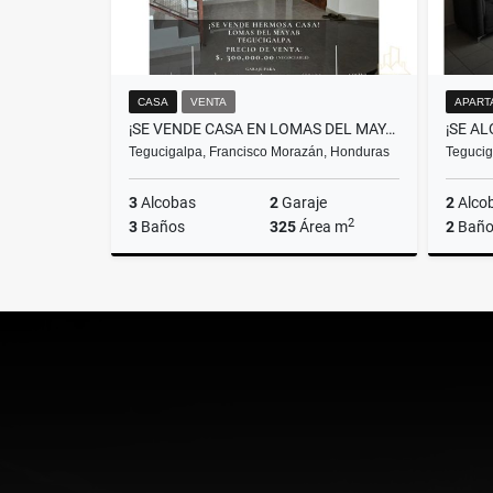
CASA
VENTA
APART
¡SE VENDE CASA EN LOMAS DEL MAYAB! TEGUCIGALPA
Tegucigalpa, Francisco Morazán, Honduras
Tegucig
3
Alcobas
2
Garaje
2
Alco
2
3
Baños
325
Área m
2
Baño
Venta
US$300,000