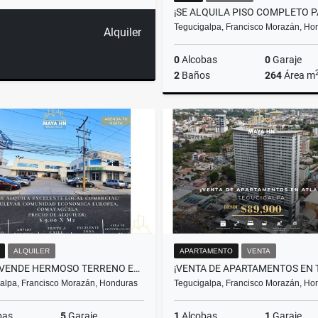
Tegucigalpa, Francisco Morazán, Ho
Alquiler
0
Alcobas
0
Garaje
2
Baños
264
Área m
A
US$5,840
ALQUILER
APARTAMENTO
VENTA
🏞️ ¡SE VENDE HERMOSO TERRENO EN ZONA SUR, SANTA ANA! 🏡
alpa, Francisco Morazán, Honduras
Tegucigalpa, Francisco Morazán, Ho
bas
5
Garaje
1
Alcobas
1
Garaje