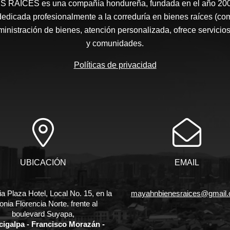
RAÍCES​ es una compañía hondureña, fundada en el año 2008
edicada profesionalmente a la correduría en bienes raíces (co
nistración de bienes, atención personalizada, ofrece servicios
y comunidades.
Políticas de privacidad
UBICACIÓN
EMAIL
ia Plaza Hotel, Local No. 15, en la
mayahnbienesraices@gmail
onia Florencia Norte. frente al
boulevard Suyapa,
cigalpa - Francisco Morazán -