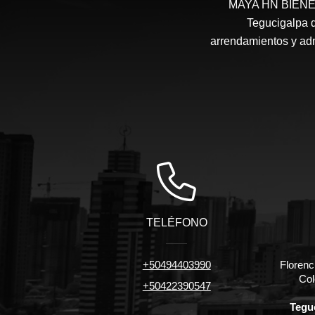
MAYA HN BIENES 
Tegucigalpa d
arrendamientos y admi
TELÉFONO
+50494403990
Florenc
Col
+50422390547
Tegu