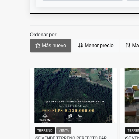
Ordenar por:
Más nuevo
Menor precio
May
TERRENO
VENTA
TERRE
¡SE VENDE TERRENO PERFECTO PARA INVERTIR EN LA ESPERANZA, INTIBUCÁ!