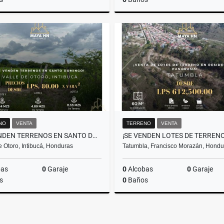
Venta
US$2,400,000
L8
NO
VENTA
TERRENO
VENTA
¡SE VENDEN TERRENOS EN SANTO DOMINGO, VALLE DE OTORO – INTIBUCÁ!
 Otoro, Intibucá, Honduras
Tatumbla, Francisco Morazán, Hondu
bas
0
Garaje
0
Alcobas
0
Garaje
s
0
Baños
Venta
L3,912,000