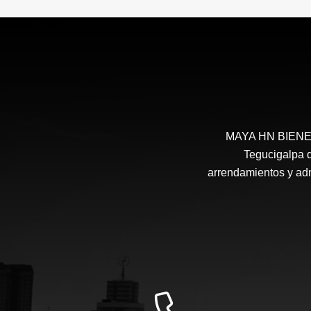
MAYA HN BIENES 
Tegucigalpa d
arrendamientos y admi