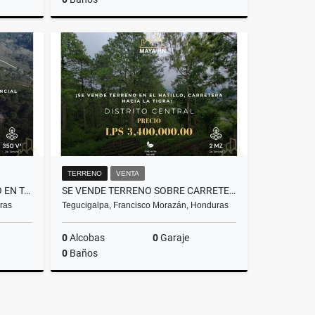
Venta
Venta
,000,000
US$178,480
TERRENO
VENTA
¡SE VENDEN LOTES DE TERRENO EN TATUMBLA, FRANCISCO MORAZÁN!
SE VENDE TERRENO SOBRE CARRETERA A LA TIGRA –DISTRITO CENTRAL
ras
Tegucigalpa, Francisco Morazán, Honduras
0
Alcobas
0
Garaje
0
Baños
Venta
Venta
L612,500
L3,400,000