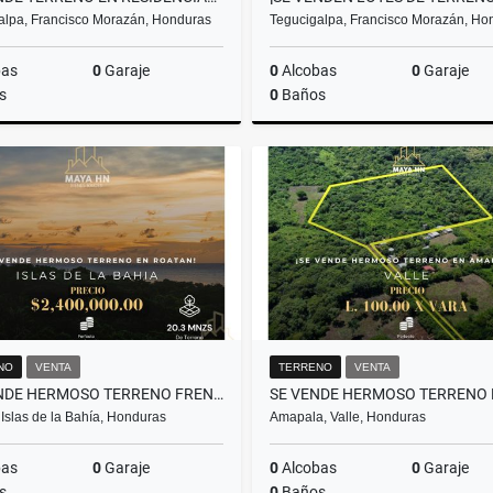
alpa, Francisco Morazán, Honduras
Tegucigalpa, Francisco Morazán, Ho
bas
0
Garaje
0
Alcobas
0
Garaje
s
0
Baños
Venta
US$216,725
NO
VENTA
TERRENO
VENTA
¡SE VENDE HERMOSO TERRENO FRENTE AL MAR EN ROATÁN!
Islas de la Bahía, Honduras
Amapala, Valle, Honduras
bas
0
Garaje
0
Alcobas
0
Garaje
s
0
Baños