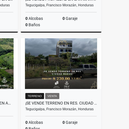
nduras
Tegucigalpa, Francisco Morazán, Honduras
0
Alcobas
0
Garaje
0
Baños
Venta
Venta
L720,000
L50,000,000
TERRENO
VENTA
SE VENDE HERMOSO TERRENO EN AMAPALA – VALLE
¡SE VENDE TERRENO EN RES. CIUDAD NUEVA! TEGUCIGALPA
Tegucigalpa, Francisco Morazán, Honduras
0
Alcobas
0
Garaje
0
Baños