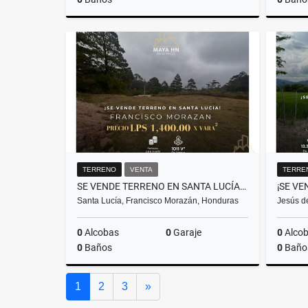
Venta
L3,900,000
TERRENO
VENTA
TERRE
SE VENDE TERRENO EN SANTA LUCÍA – FRANCISCO MORAZÁN
Santa Lucía, Francisco Morazán, Honduras
Jesús de
0
Alcobas
0
Garaje
0
Alco
0
Baños
0
Baño
Venta
Siguiente
1
2
3
»
L1,415,400