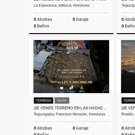
La Esperanza, Intibucá, Honduras
Tegucig
0
Alcobas
0
Garaje
0
Alco
0
Baños
0
Baño
Venta
L9,250,000
TERRENO
VENTA
TERRE
¡SE VENDE TERRENO EN LAS HADAS – TEGUCIGALPA!
Tegucigalpa, Francisco Morazán, Honduras
Roatán, 
0
Alcobas
0
Garaje
0
Alco
0
Baños
0
Baño