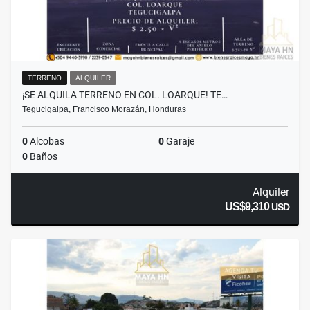
TERRENO
ALQUILER
¡SE ALQUILA TERRENO EN COL. LOARQUE! TE…
Tegucigalpa, Francisco Morazán, Honduras
0
Alcobas
0
Garaje
0
Baños
Alquiler
US$9,310
USD