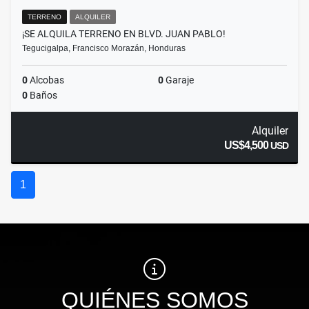
TERRENO
ALQUILER
¡SE ALQUILA TERRENO EN BLVD. JUAN PABLO!
Tegucigalpa, Francisco Morazán, Honduras
0
Alcobas
0
Garaje
0
Baños
Alquiler
US$4,500
USD
1
QUIÉNES SOMOS