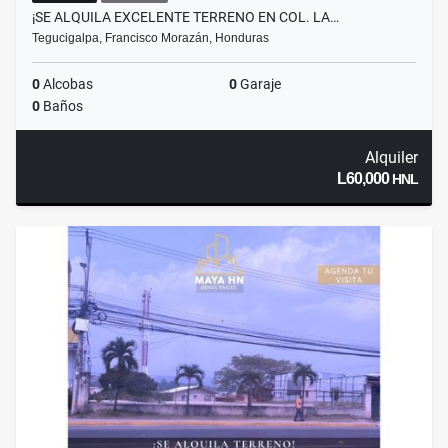
¡SE ALQUILA EXCELENTE TERRENO EN COL. LA…
Tegucigalpa, Francisco Morazán, Honduras
0
Alcobas
0
Garaje
0
Baños
Alquiler
L60,000
HNL