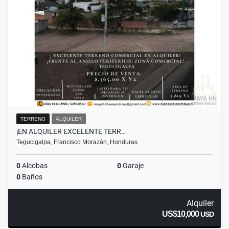
TERRENO
ALQUILER
¡EN ALQUILER EXCELENTE TERR…
Tegucigalpa, Francisco Morazán, Honduras
0
Alcobas
0
Garaje
0
Baños
Alquiler
US$10,000
USD