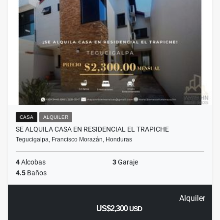
CASA
ALQUILER
SE ALQUILA CASA EN RESIDENCIAL EL TRAPICHE
Tegucigalpa, Francisco Morazán, Honduras
4
Alcobas
3
Garaje
4.5
Baños
Alquiler
US$2,300
USD