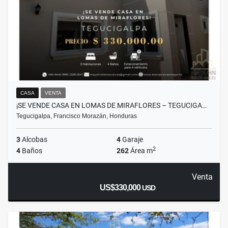
CASA
VENTA
¡SE VENDE CASA EN LOMAS DE MIRAFLORES – TEGUCIGA…
Tegucigalpa, Francisco Morazán, Honduras
3
Alcobas
4
Garaje
2
4
Baños
262
Área m
Venta
US$330,000
USD