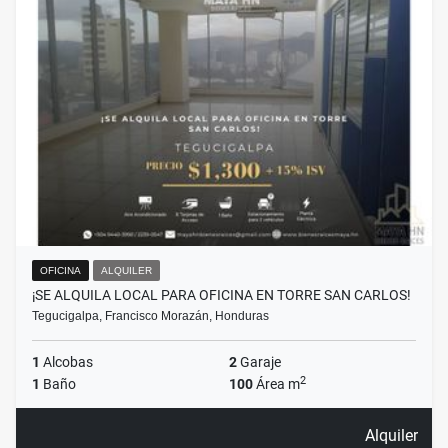
OFICINA
ALQUILER
¡SE ALQUILA LOCAL PARA OFICINA EN TORRE SAN CARLOS!
Tegucigalpa, Francisco Morazán, Honduras
1
Alcobas
2
Garaje
2
1
Baño
100
Área m
Alquiler