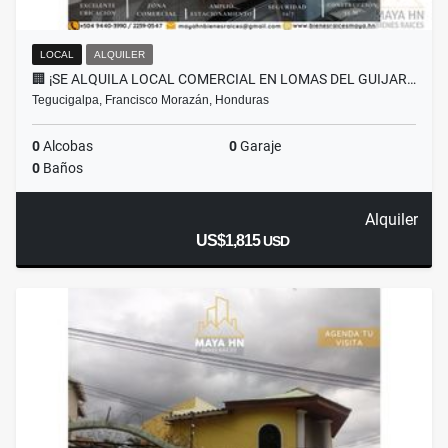
LOCAL
ALQUILER
🏢 ¡SE ALQUILA LOCAL COMERCIAL EN LOMAS DEL GUIJAR…
Tegucigalpa, Francisco Morazán, Honduras
0
Alcobas
0
Garaje
0
Baños
Alquiler
US$1,815
USD