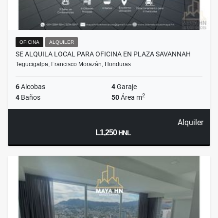
OFICINA
ALQUILER
SE ALQUILA LOCAL PARA OFICINA EN PLAZA SAVANNAH
Tegucigalpa, Francisco Morazán, Honduras
6
Alcobas
4
Garaje
2
4
Baños
50
Área m
Alquiler
L1,250
HNL