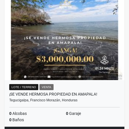
LOTE / TERRENO
VENTA
¡SE VENDE HERMOSA PROPIEDAD EN AMAPALA!
Tegucigalpa, Francisco Morazán, Honduras
0
Alcobas
0
Garaje
0
Baños