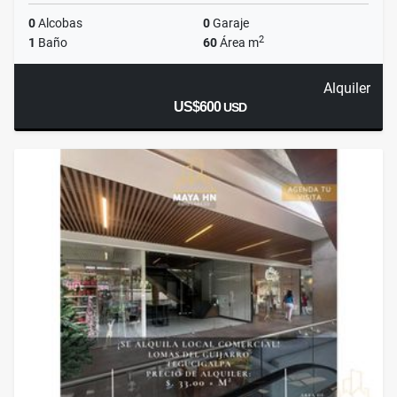
0
Alcobas
0
Garaje
2
1
Baño
60
Área m
Alquiler
US$600
USD