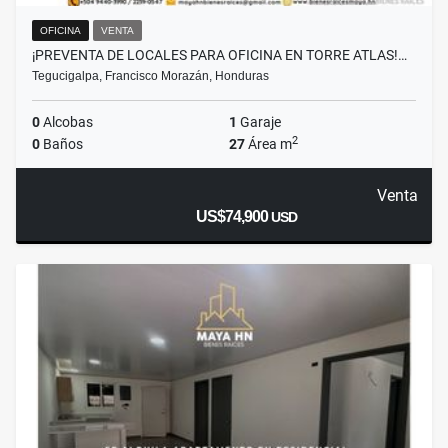
OFICINA
VENTA
¡PREVENTA DE LOCALES PARA OFICINA EN TORRE ATLAS!…
Tegucigalpa, Francisco Morazán, Honduras
0
Alcobas
1
Garaje
2
0
Baños
27
Área m
Venta
US$74,900
USD