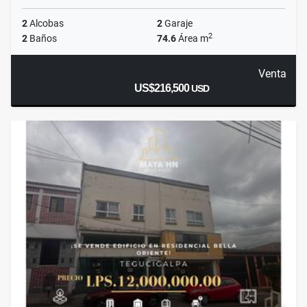
2
Alcobas
2
Garaje
2
2
Baños
74.6
Área m
Venta
US$216,500
USD