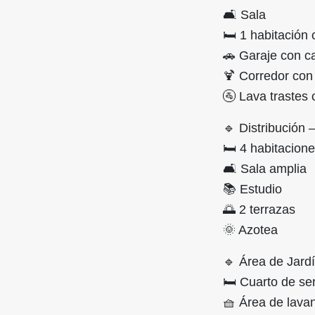
🛋️ Sala
🛏️ 1 habitación
🚗 Garaje con c
🍹 Corredor con
🚰 Lava trastes c
🔹 Distribución 
🛏️ 4 habitacion
🛋️ Sala amplia
📚 Estudio
🌅 2 terrazas
🌞 Azotea
🔹 Área de Jardí
🛏️ Cuarto de se
🧺 Área de lavan