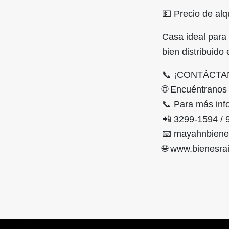
💵 Precio de alq
Casa ideal para
bien distribuido
📞 ¡CONTÁCTA
🌐 Encuéntrano
📞 Para más inf
📲 3299-1594 / 
📧 mayahnbiene
🌐 www.bienesr