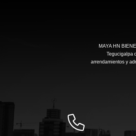
MAYA HN BIENES 
Tegucigalpa d
arrendamientos y admi