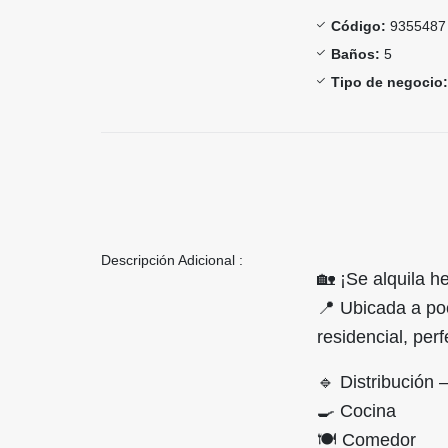
Código:
9355487
Baños:
5
Tipo de negocio:
Descripción Adicional :
🏡 ¡Se alquila 
📍 Ubicada a po
residencial, per
🔹 Distribución 
🍳 Cocina
🍽️ Comedor