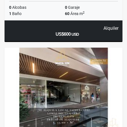
0
Alcobas
0
Garaje
2
1
Baño
60
Área m
Alquiler
US$600
USD