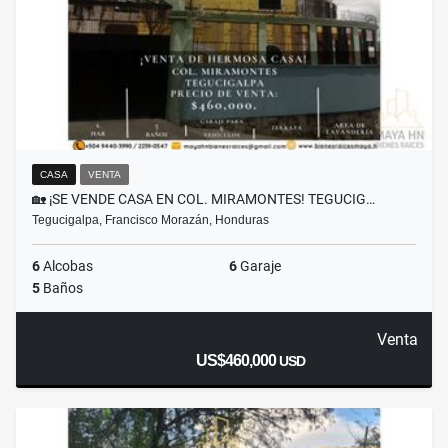
CASA
VENTA
🏡 ¡SE VENDE CASA EN COL. MIRAMONTES! TEGUCIG…
Tegucigalpa, Francisco Morazán, Honduras
6
Alcobas
6
Garaje
5
Baños
Venta
US$460,000
USD