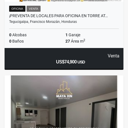
OFICINA
VENTA
¡PREVENTA DE LOCALES PARA OFICINA EN TORRE AT…
Tegucigalpa, Francisco Morazán, Honduras
0
Alcobas
1
Garaje
2
0
Baños
27
Área m
Venta
US$74,900
USD