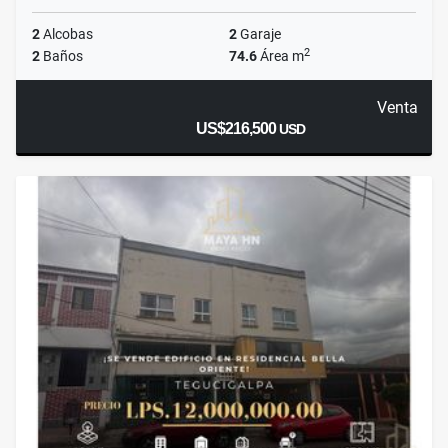
2
Alcobas
2
Garaje
2
2
Baños
74.6
Área m
Venta
US$216,500
USD