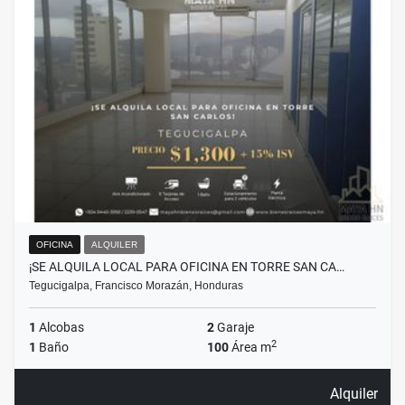
OFICINA
ALQUILER
¡SE ALQUILA LOCAL PARA OFICINA EN TORRE SAN CA…
Tegucigalpa, Francisco Morazán, Honduras
1
Alcobas
2
Garaje
2
1
Baño
100
Área m
Alquiler