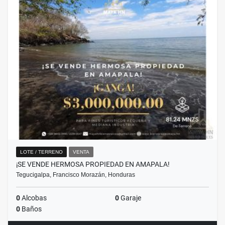
LOTE / TERRENO
VENTA
¡SE VENDE HERMOSA PROPIEDAD EN AMAPALA!
Tegucigalpa, Francisco Morazán, Honduras
0
Alcobas
0
Garaje
0
Baños