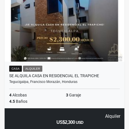
CASA
ALQUILER
SE ALQUILA CASA EN RESIDENCIAL EL TRAPICHE
Tegucigalpa, Francisco Morazán, Honduras
4
Alcobas
3
Garaje
4.5
Baños
Alquiler
US$2,300
USD