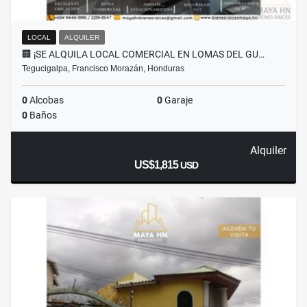
LOCAL
ALQUILER
🏢 ¡SE ALQUILA LOCAL COMERCIAL EN LOMAS DEL GU…
Tegucigalpa, Francisco Morazán, Honduras
0
Alcobas
0
Garaje
0
Baños
Alquiler
US$1,815
USD