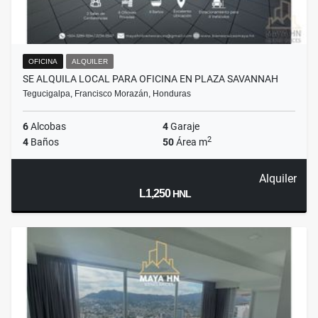
OFICINA
ALQUILER
SE ALQUILA LOCAL PARA OFICINA EN PLAZA SAVANNAH
Tegucigalpa, Francisco Morazán, Honduras
6
Alcobas
4
Garaje
2
4
Baños
50
Área m
Alquiler
L1,250
HNL