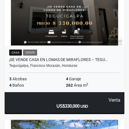
CASA
VENTA
¡SE VENDE CASA EN LOMAS DE MIRAFLORES – TEGU…
Tegucigalpa, Francisco Morazán, Honduras
3
Alcobas
4
Garaje
2
4
Baños
262
Área m
Venta
US$330,000
USD