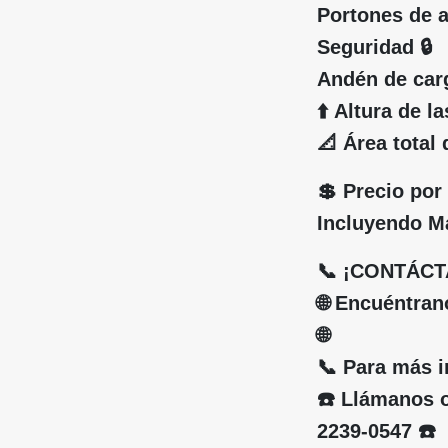
Portones de 
Seguridad 🔒
Andén de car
⬆️ Altura de 
📐 Área total
💲 Precio por
Incluyendo Ma
📞 ¡CONTÁCT
🌐 Encuéntra
🌐
📞 Para más 
☎️ Llámanos o
2239-0547 ☎️