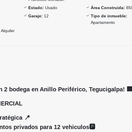
Estado:
Usado
Área Construida:
85
Garaje:
12
Tipo de inmueble:
Apartamento
Alquiler
an 2 bodega en Anillo Periférico, Tegucigalpa! 
MERCIAL
ratégica 📍
tos privados para 12 vehiculos🅿️