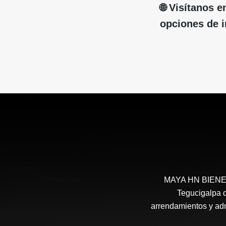
🌐 Visítanos
opciones de in
MAYA HN BIENES 
Tegucigalpa d
arrendamientos y admi