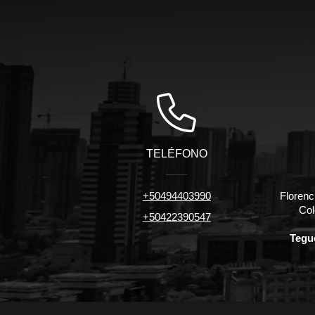
TELÉFONO
+50494403990
Florenc
Col
+50422390547
Tegu