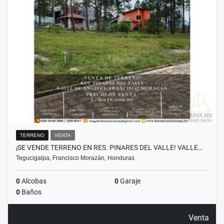
TERRENO
VENTA
¡SE VENDE TERRENO EN RES. PINARES DEL VALLE! VALLE…
Tegucigalpa, Francisco Morazán, Honduras
0
Alcobas
0
Garaje
0
Baños
Venta