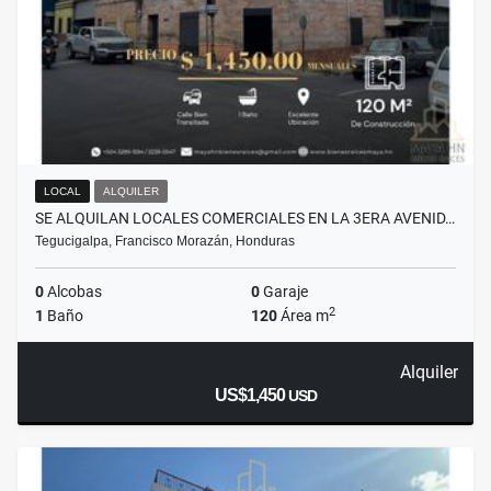
LOCAL
ALQUILER
SE ALQUILAN LOCALES COMERCIALES EN LA 3ERA AVENID…
Tegucigalpa, Francisco Morazán, Honduras
0
Alcobas
0
Garaje
2
1
Baño
120
Área m
Alquiler
US$1,450
USD