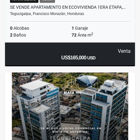
SE VENDE APARTAMENTO EN ECOVIVIENDA 1ERA ETAPA,…
Tegucigalpa, Francisco Morazán, Honduras
0
Alcobas
1
Garaje
2
2
Baños
72
Área m
Venta
US$165,000
USD