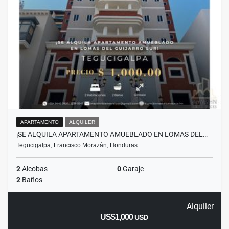
APARTAMENTO
ALQUILER
¡SE ALQUILA APARTAMENTO AMUEBLADO EN LOMAS DEL…
Tegucigalpa, Francisco Morazán, Honduras
2
Alcobas
0
Garaje
2
Baños
Alquiler
US$1,000
USD