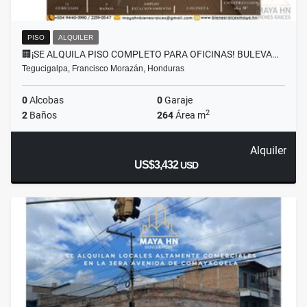
PISO
ALQUILER
🏢¡SE ALQUILA PISO COMPLETO PARA OFICINAS! BULEVA…
Tegucigalpa, Francisco Morazán, Honduras
0
Alcobas
0
Garaje
2
2
Baños
264
Área m
Alquiler
US$3,432
USD