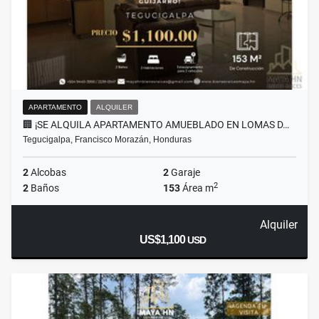
APARTAMENTO
ALQUILER
🏢 ¡SE ALQUILA APARTAMENTO AMUEBLADO EN LOMAS D…
Tegucigalpa, Francisco Morazán, Honduras
2
Alcobas
2
Garaje
2
2
Baños
153
Área m
Alquiler
US$1,100
USD