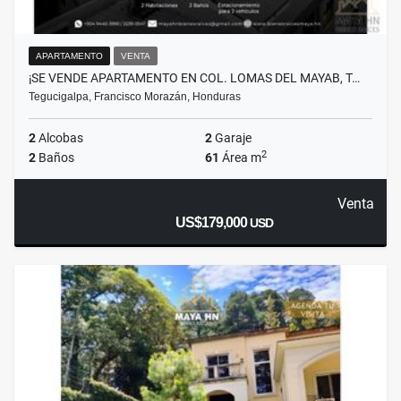
APARTAMENTO
VENTA
¡SE VENDE APARTAMENTO EN COL. LOMAS DEL MAYAB, T…
Tegucigalpa, Francisco Morazán, Honduras
2
Alcobas
2
Garaje
2
2
Baños
61
Área m
Venta
US$179,000
USD