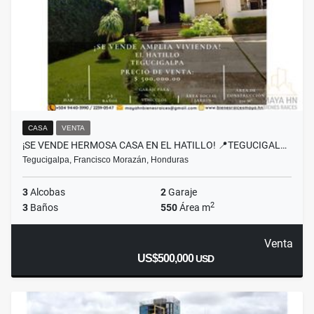
CASA
VENTA
¡SE VENDE HERMOSA CASA EN EL HATILLO! 📍TEGUCIGAL…
Tegucigalpa, Francisco Morazán, Honduras
3
Alcobas
2
Garaje
2
3
Baños
550
Área m
Venta
US$500,000
USD