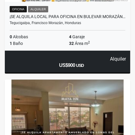
OFICINA
ALQUILER
¡SE ALQUILA LOCAL PARA OFICINA EN BULEVAR MORAZÁN…
Tegucigalpa, Francisco Morazán, Honduras
0
Alcobas
4
Garaje
2
1
Baño
32
Área m
Alquiler
US$900
USD