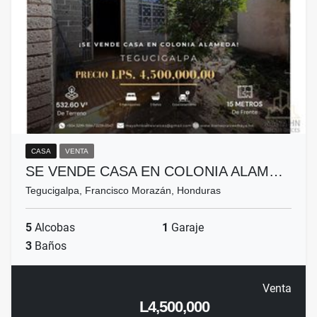
CASA
VENTA
SE VENDE CASA EN COLONIA ALAM…
Tegucigalpa, Francisco Morazán, Honduras
5
Alcobas
1
Garaje
3
Baños
Venta
L4,500,000