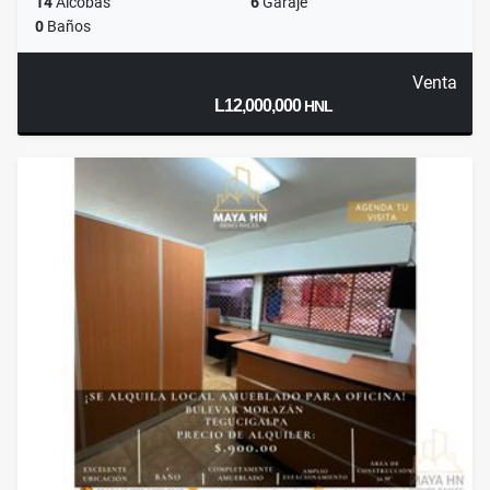
14
Alcobas
6
Garaje
0
Baños
Venta
L12,000,000
HNL