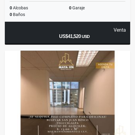
0
Alcobas
0
Garaje
0
Baños
Venta
US$41,520
USD