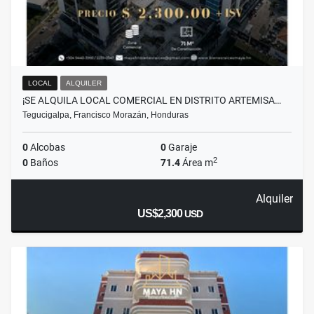
LOCAL
ALQUILER
¡SE ALQUILA LOCAL COMERCIAL EN DISTRITO ARTEMISA…
Tegucigalpa, Francisco Morazán, Honduras
0
Alcobas
0
Garaje
2
0
Baños
71.4
Área m
Alquiler
US$2,300
USD