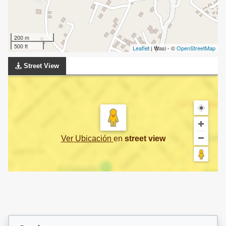
200 m
500 ft
Leaflet
| Wasi - ©
OpenStreetMap
Street View
Ver Ubicación
en
street view