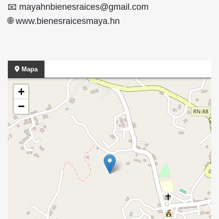
📧 mayahnbienesraices@gmail.com
🌐 www.bienesraicesmaya.hn
Mapa
+
−