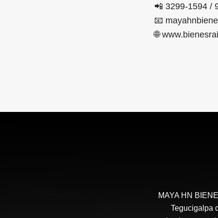
📲 3299-1594 / 
📧 mayahnbiene
🌐 www.bienesr
MAYA HN BIENES 
Tegucigalpa d