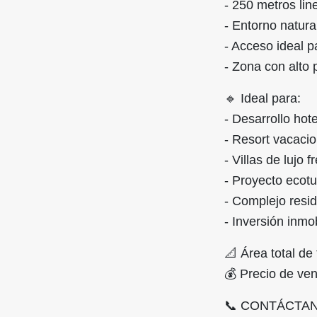
- 250 metros lin
- Entorno natura
- Acceso ideal p
- Zona con alto 
🔹 Ideal para:
- Desarrollo hot
- Resort vacacio
- Villas de lujo f
- Proyecto ecotu
- Complejo resid
- Inversión inmob
📐 Área total d
💰 Precio de ve
📞 CONTÁCTA