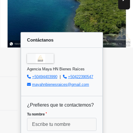
Contáctanos
Agencia Maya HN Bienes Raíces
+50494403990
|
+50422390547
mayahnbienesraices@gmail.com
¿Prefieres que te contactemos?
*
Tu nombre