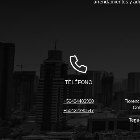
arrendamientos y admi
TELÉFONO
+50494403990
Florenc
Col
+50422390547
Tegu