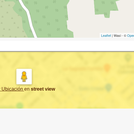
Leaflet
| Wasi - ©
Ope
r Ubicación
en
street view