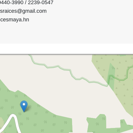
9440-3990 / 2239-0547
sraices@gmail.com
aicesmaya.hn