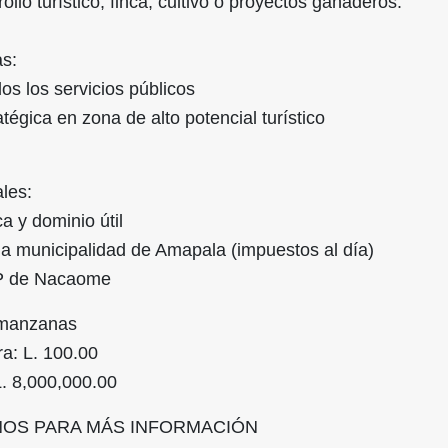
ollo turístico, finca, cultivo o proyectos ganaderos.
as:
os los servicios públicos
atégica en zona de alto potencial turístico
les:
ca y dominio útil
la municipalidad de Amapala (impuestos al día)
 IP de Nacaome
8 manzanas
ra: L. 100.00
 L. 8,000,000.00
NOS PARA MÁS INFORMACIÓN