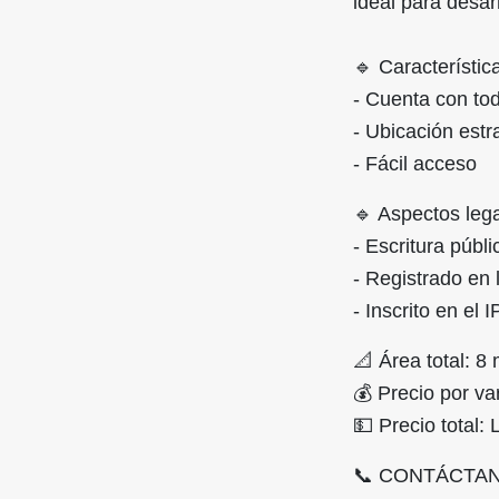
ideal para desarr
🔹 Característic
- Cuenta con tod
- Ubicación estr
- Fácil acceso
🔹 Aspectos lega
- Escritura públi
- Registrado en 
- Inscrito en el
📐 Área total: 
💰 Precio por va
💵 Precio total:
📞 CONTÁCTA