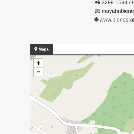
📲 3299-1594 / 
📧 mayahnbiene
🌐 www.bienesr
Mapa
+
−