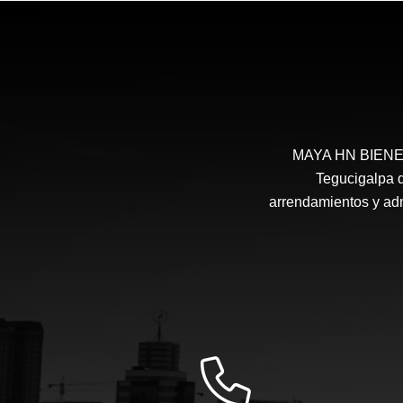
MAYA HN BIENES 
Tegucigalpa d
arrendamientos y admi