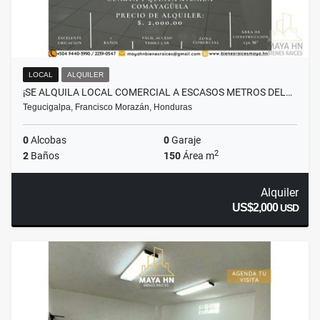
LOCAL
ALQUILER
¡SE ALQUILA LOCAL COMERCIAL A ESCASOS METROS DEL…
Tegucigalpa, Francisco Morazán, Honduras
0
Alcobas
0
Garaje
2
2
Baños
150
Área m
Alquiler
US$2,000
USD