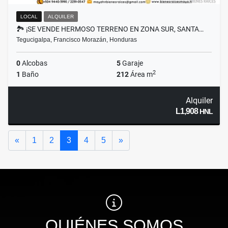
LOCAL
ALQUILER
🏞️ ¡SE VENDE HERMOSO TERRENO EN ZONA SUR, SANTA…
Tegucigalpa, Francisco Morazán, Honduras
0
Alcobas
5
Garaje
2
1
Baño
212
Área m
Alquiler
L1,908
HNL
Anterior
Siguiente
«
1
2
3
4
5
»
QUIÉNES SOMOS