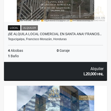
LOCAL
ALQUILER
¡SE ALQUILA LOCAL COMERCIAL EN SANTA ANA! FRANCIS…
Tegucigalpa, Francisco Morazán, Honduras
4
Alcobas
0
Garaje
1
Baño
Alquiler
L20,000
HNL