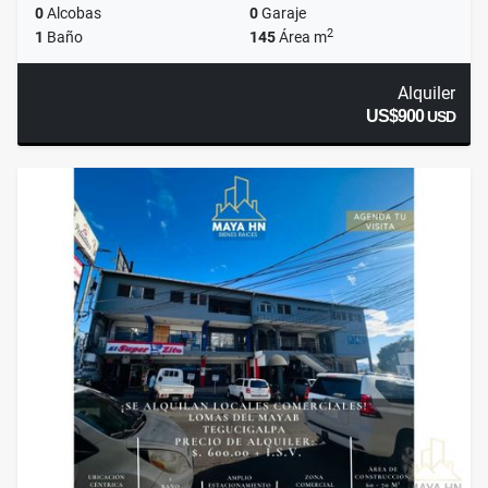
0
Alcobas
0
Garaje
2
1
Baño
145
Área m
Alquiler
US$900
USD