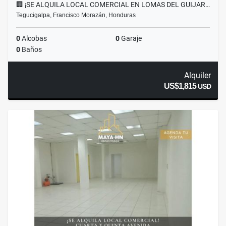
🏢 ¡SE ALQUILA LOCAL COMERCIAL EN LOMAS DEL GUIJAR…
Tegucigalpa, Francisco Morazán, Honduras
0
Alcobas
0
Garaje
0
Baños
Alquiler
US$1,815
USD