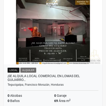
LOCAL
ALQUILER
¡SE ALQUILA LOCAL COMERCIAL EN LOMAS DEL
GUIJARRO…
Tegucigalpa, Francisco Morazán, Honduras
0
Alcobas
0
Garaje
2
0
Baños
69
Área m