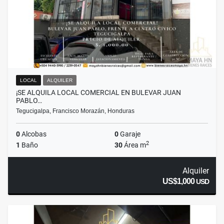
LOCAL
ALQUILER
¡SE ALQUILA LOCAL COMERCIAL EN BULEVAR JUAN
PABLO…
Tegucigalpa, Francisco Morazán, Honduras
0
Alcobas
0
Garaje
2
1
Baño
30
Área m
Alquiler
US$1,000
USD