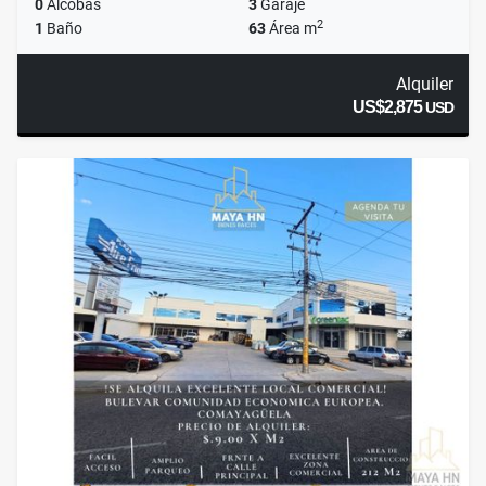
0
Alcobas
3
Garaje
2
1
Baño
63
Área m
Alquiler
US$2,875
USD