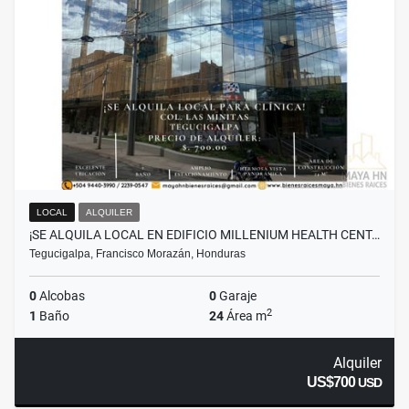
LOCAL
ALQUILER
¡SE ALQUILA LOCAL EN EDIFICIO MILLENIUM HEALTH CENT…
Tegucigalpa, Francisco Morazán, Honduras
0
Alcobas
0
Garaje
2
1
Baño
24
Área m
Alquiler
US$700
USD