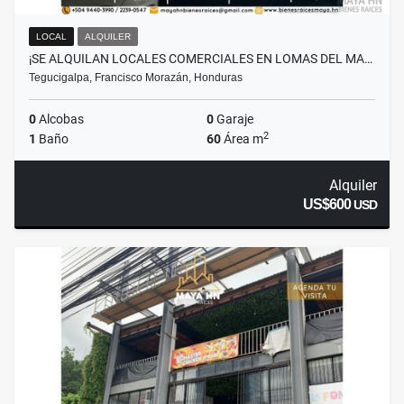
LOCAL
ALQUILER
¡SE ALQUILAN LOCALES COMERCIALES EN LOMAS DEL MA…
Tegucigalpa, Francisco Morazán, Honduras
0
Alcobas
0
Garaje
2
1
Baño
60
Área m
Alquiler
US$600
USD