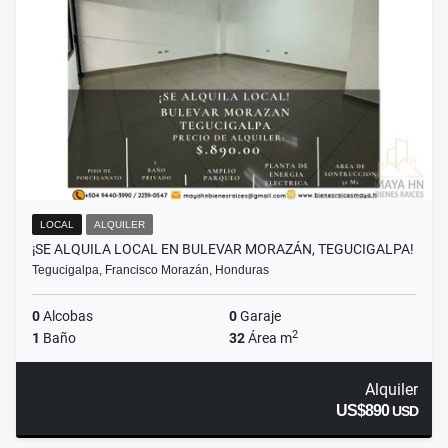
LOCAL
ALQUILER
¡SE ALQUILA LOCAL EN BULEVAR MORAZÁN, TEGUCIGALPA!
Tegucigalpa, Francisco Morazán, Honduras
0
Alcobas
0
Garaje
2
1
Baño
32
Área m
Alquiler
US$890
USD