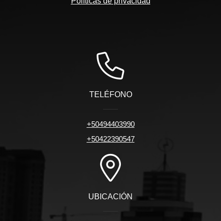
Políticas de privacidad
TELÉFONO
+50494403990
+50422390547
UBICACIÓN