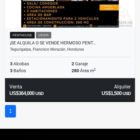
PENTHOUSE
VENTA
¡SE ALQUILA O SE VENDE HERMOSO PENT…
Tegucigalpa, Francisco Morazán, Honduras
3
Alcobas
2
Garaje
2
3
Baños
280
Área m
Venta
Alquiler
US$364,000
US$1,500
USD
USD
1