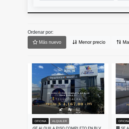
Ordenar por:
Más nuevo
Menor precio
May
OFICINA
ALQUILER
OFICIN
¡SE ALQUILA PISO COMPLETO EN BLVD JUAN PABLO II, TEGUCIGALPA!