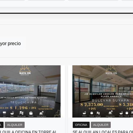
or precio
A
ALQUILER
OFICINA
ALQUILER
🏢 SE ALQUILA OFICINA EN TORRE ALIANZA – TEGUCIGALPA