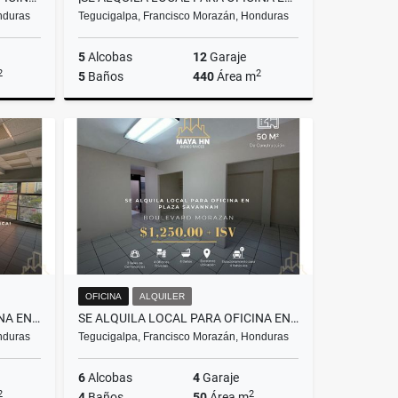
nduras
Tegucigalpa, Francisco Morazán, Honduras
5
Alcobas
12
Garaje
2
2
5
Baños
440
Área m
Alquiler
Alquiler
S$2,375
US$5,280
OFICINA
ALQUILER
SE ALQUILA LOCAL PARA OFICINA EN PLAZA AMÉRICA – BOULEVARD SUYAPA
SE ALQUILA LOCAL PARA OFICINA EN PLAZA SAVANNAH
nduras
Tegucigalpa, Francisco Morazán, Honduras
6
Alcobas
4
Garaje
2
2
4
Baños
50
Área m