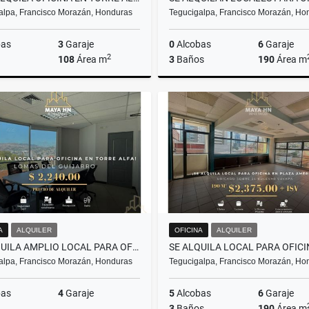
alpa, Francisco Morazán, Honduras
Tegucigalpa, Francisco Morazán, Ho
bas
3
Garaje
0
Alcobas
6
Garaje
2
108
Área m
3
Baños
190
Área m
Alquiler
US$1,296
U
A
ALQUILER
OFICINA
ALQUILER
SE ALQUILA AMPLIO LOCAL PARA OFICINA – TEGUCIGALPA
alpa, Francisco Morazán, Honduras
Tegucigalpa, Francisco Morazán, Ho
bas
4
Garaje
5
Alcobas
6
Garaje
3
Baños
190
Área m