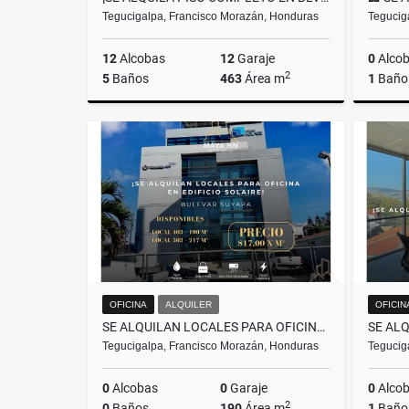
Tegucigalpa, Francisco Morazán, Honduras
Tegucig
12
Alcobas
12
Garaje
0
Alco
2
5
Baños
463
Área m
1
Baño
Alquiler
US$4,167
OFICINA
ALQUILER
OFICIN
SE ALQUILAN LOCALES PARA OFICINA EN EDIFICIO SOLAIRE- TEGUCIGALPA
Tegucigalpa, Francisco Morazán, Honduras
Tegucig
0
Alcobas
0
Garaje
0
Alco
2
0
Baños
190
Área m
1
Baño