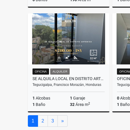
Alquiler
US$3,230
OFICINA
ALQUILER
OFICIN
SE ALQUILA LOCAL EN DISTRITO ARTEMISA
Tegucigalpa, Francisco Morazán, Honduras
Tegucig
1
Alcobas
1
Garaje
0
Alco
2
1
Baño
32
Área m
1
Baño
Alquiler
Siguiente
1
2
3
»
US$700