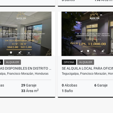
Alquiler
L2,240
U
A
ALQUILER
OFICINA
ALQUILER
OFICINAS DISPONIBLES EN DISTRITO ARTEMISA
alpa, Francisco Morazán, Honduras
Tegucigalpa, Francisco Morazán, Ho
bas
29
Garaje
0
Alcobas
6
Garaje
2
33
Área m
1
Baño
Alquiler
US$662