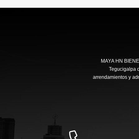
MAYA HN BIENES 
Tegucigalpa d
arrendamientos y admi