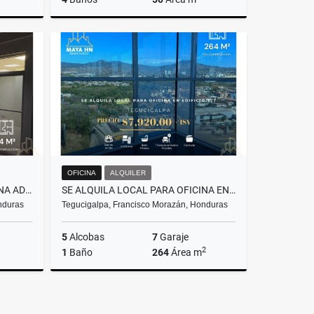
Alquiler
Alquiler
S$2,375
L1,250
OFICINA
ALQUILER
SE ALQUILA LOCAL PARA OFICINA ADMINISTRATIVA EN COL. PALMIRA
SE ALQUILA LOCAL PARA OFICINA EN EDIFICIO 777
nduras
Tegucigalpa, Francisco Morazán, Honduras
5
Alcobas
7
Garaje
2
1
Baño
264
Área m
Alquiler
Alquiler
L12,000
US$7,920