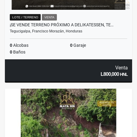
LOTE / TERRENO
VENTA
¡SE VENDE TERRENO PRÓXIMO A DELIKATESSEN, TE…
Tegucigalpa, Francisco Morazán, Honduras
0
Alcobas
0
Garaje
0
Baños
Venta
L800,000
HNL