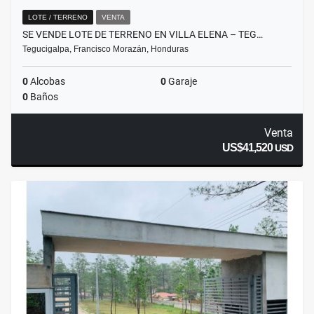
LOTE / TERRENO
VENTA
SE VENDE LOTE DE TERRENO EN VILLA ELENA – TEG…
Tegucigalpa, Francisco Morazán, Honduras
0
Alcobas
0
Garaje
0
Baños
Venta
US$41,520
USD