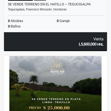
SE VENDE TERRENO EN EL HATILLO – TEGUCIGALPA
Tegucigalpa, Francisco Morazán, Honduras
0
Alcobas
0
Garaje
0
Baños
Venta
L5,600,000
HNL