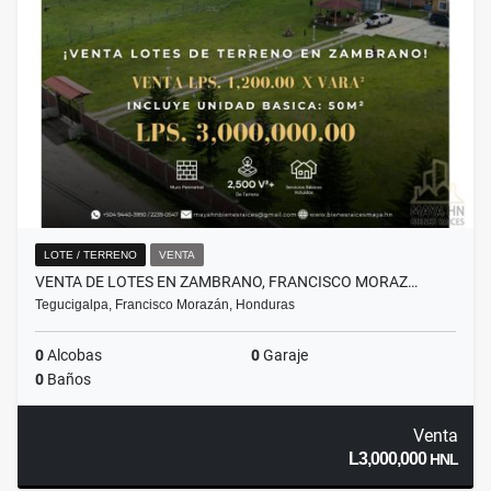
LOTE / TERRENO
VENTA
VENTA DE LOTES EN ZAMBRANO, FRANCISCO MORAZ…
Tegucigalpa, Francisco Morazán, Honduras
0
Alcobas
0
Garaje
0
Baños
Venta
L3,000,000
HNL