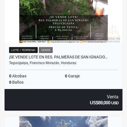
LOTE / TERRENO
VENTA
¡SE VENDE LOTE EN RES. PALMERAS DE SAN IGNACIO…
Tegucigalpa, Francisco Morazán, Honduras
0
Alcobas
0
Garaje
0
Baños
Venta
US$89,000
USD