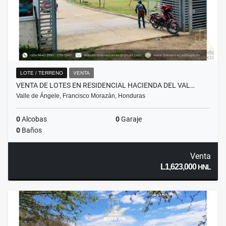
LOTE / TERRENO
VENTA
VENTA DE LOTES EN RESIDENCIAL HACIENDA DEL VAL…
Valle de Ángele, Francisco Morazán, Honduras
0
Alcobas
0
Garaje
0
Baños
Venta
L1,623,000
HNL