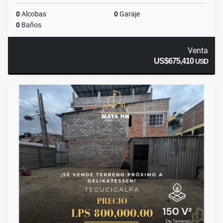
0
Alcobas
0
Garaje
0
Baños
Venta
US$675,410
USD