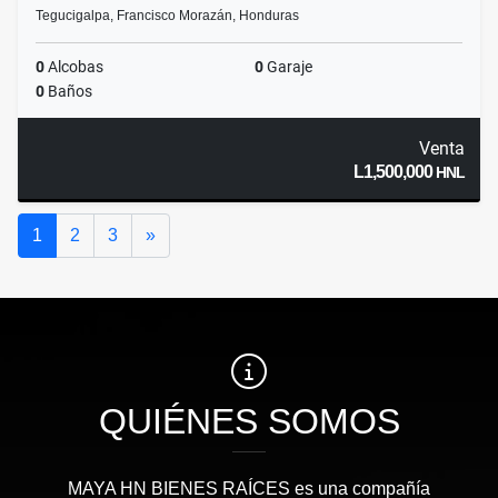
Tegucigalpa, Francisco Morazán, Honduras
0
Alcobas
0
Garaje
0
Baños
Venta
L1,500,000
HNL
Siguiente
1
2
3
»
QUIÉNES SOMOS
MAYA HN BIENES RAÍCES​ es una compañía