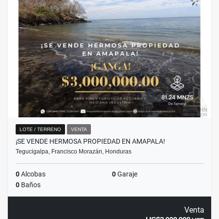
LOTE / TERRENO
VENTA
¡SE VENDE HERMOSA PROPIEDAD EN AMAPALA!
Tegucigalpa, Francisco Morazán, Honduras
0
Alcobas
0
Garaje
0
Baños
Venta