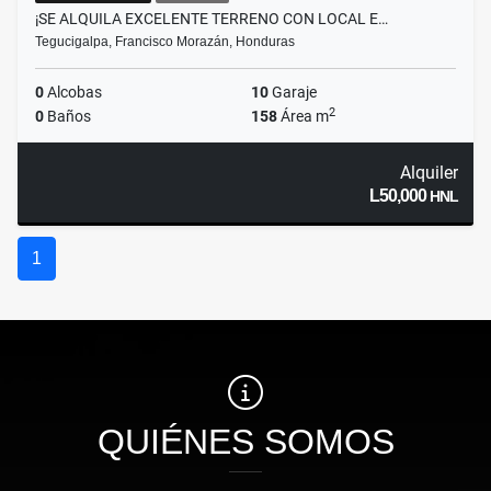
¡SE ALQUILA EXCELENTE TERRENO CON LOCAL E…
Tegucigalpa, Francisco Morazán, Honduras
0
Alcobas
10
Garaje
2
0
Baños
158
Área m
Alquiler
L50,000
HNL
1
QUIÉNES SOMOS