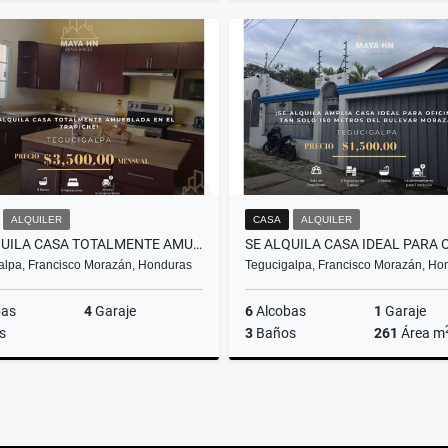
Alquiler
US$2,000
U
ALQUILER
CASA
ALQUILER
SE ALQUILA CASA TOTALMENTE AMUEBLADA EN EL TRAPICHE
alpa, Francisco Morazán, Honduras
Tegucigalpa, Francisco Morazán, Ho
bas
4
Garaje
6
Alcobas
1
Garaje
s
3
Baños
261
Área m
Alquiler
US$3,500
U