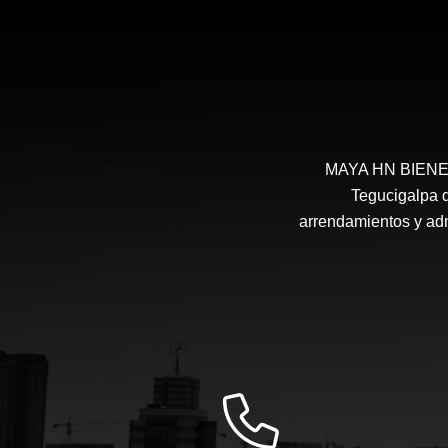
MAYA HN BIENES 
Tegucigalpa d
arrendamientos y admi