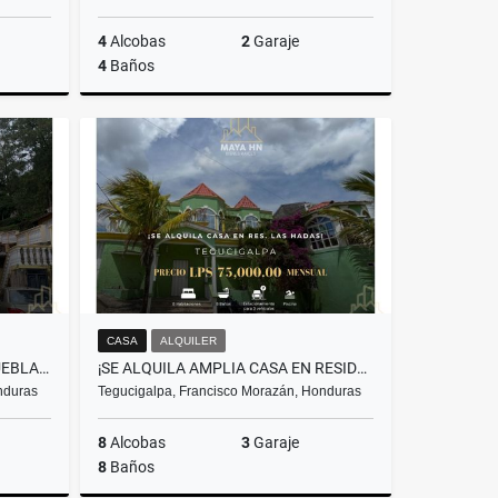
4
Alcobas
2
Garaje
4
Baños
Alquiler
Alquiler
L20,000
US$2,300
CASA
ALQUILER
¡SE ALQUILA AMPLIA CASA AMUEBLADA EN EL HATILLO!
¡SE ALQUILA AMPLIA CASA EN RESIDENCIAL LAS HADAS!
nduras
Tegucigalpa, Francisco Morazán, Honduras
8
Alcobas
3
Garaje
8
Baños