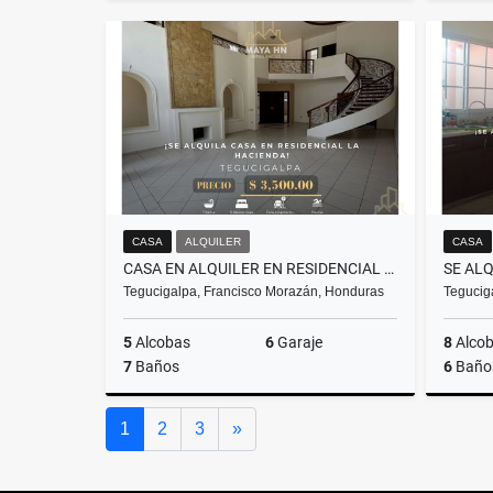
Alquiler
US$1,250
CASA
ALQUILER
CASA
CASA EN ALQUILER EN RESIDENCIAL LA HACIENDA – TEGUCIGALPA
Tegucigalpa, Francisco Morazán, Honduras
Tegucig
5
Alcobas
6
Garaje
8
Alco
7
Baños
6
Baño
Alquiler
Siguiente
1
2
3
»
US$3,500