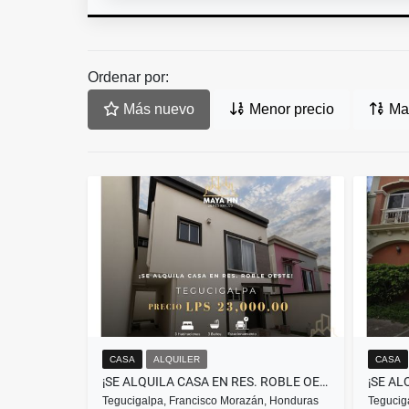
Ordenar por:
Más nuevo
Menor precio
May
CASA
ALQUILER
CASA
¡SE ALQUILA CASA EN RES. ROBLE OESTE, TEGUCIGALPA!
Tegucigalpa, Francisco Morazán, Honduras
Tegucig