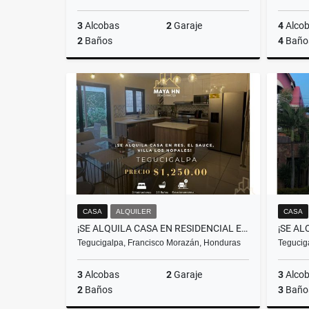
3
Alcobas
2
Garaje
4
Alco
2
Baños
4
Baño
Alquiler
L23,000
CASA
ALQUILER
CASA
¡SE ALQUILA CASA EN RESIDENCIAL EL SAUCE – VILLA LOS NOPALES!
Tegucigalpa, Francisco Morazán, Honduras
Tegucig
3
Alcobas
2
Garaje
3
Alco
2
Baños
3
Baño