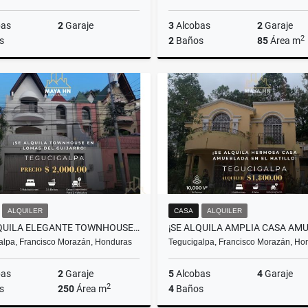
bas
2
Garaje
3
Alcobas
2
Garaje
2
s
2
Baños
85
Área m
Alquiler
US$2,200
ALQUILER
CASA
ALQUILER
¡SE ALQUILA ELEGANTE TOWNHOUSE EN LOMAS DEL GUIJARRO – TEGUCIGALPA!
alpa, Francisco Morazán, Honduras
Tegucigalpa, Francisco Morazán, Ho
bas
2
Garaje
5
Alcobas
4
Garaje
2
s
250
Área m
4
Baños