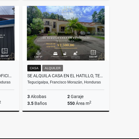
Alquiler
Alquiler
S$1,800
L75,000
CASA
ALQUILER
SE ALQUILA CASA IDEAL PARA OFICINA A 150 METROS DEL BULEVAR MORAZÁN
SE ALQUILA CASA EN EL HATILLO, TEGUCIGALPA
nduras
Tegucigalpa, Francisco Morazán, Honduras
3
Alcobas
2
Garaje
2
2
3.5
Baños
550
Área m
Alquiler
Alquiler
S$1,500
US$2,500