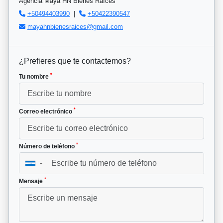
Agencia Maya HN Bienes Raíces
+50494403990
|
+50422390547
mayahnbienesraices@gmail.com
¿Prefieres que te contactemos?
*
Tu nombre
*
Correo electrónico
*
Número de teléfono
▼
*
Mensaje