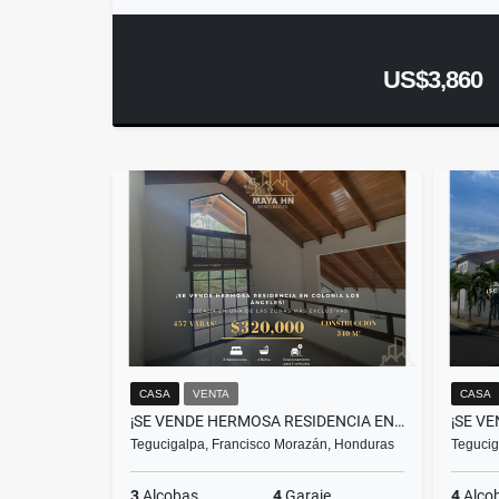
US$3,860
CASA
VENTA
CASA
¡SE VENDE HERMOSA RESIDENCIA EN COLONIA LOS ÁNGELES!
Tegucigalpa, Francisco Morazán, Honduras
Tegucig
3
Alcobas
4
Garaje
4
Alco