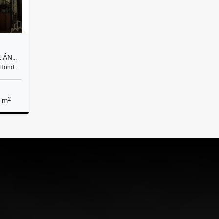
¡SE VENDE CHALET EN VALLE DE ÁNGELES, FRANCISCO MORAZÁN!
, Hond…
2
a m
Venta