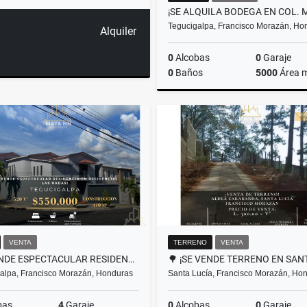
Tegucigalpa, Francisco Morazán, Ho
Alquiler
0
Alcobas
0
Garaje
0
Baños
5000
Área 
A
US$30,000
VENTA
TERRENO
VENTA
¡SE VENDE ESPECTACULAR RESIDENCIA EN RESIDENCIAL LAS HADAS!
alpa, Francisco Morazán, Honduras
Santa Lucía, Francisco Morazán, Ho
bas
4
Garaje
0
Alcobas
0
Garaje