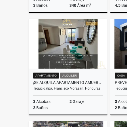
2
3
Baños
340
Área m
4.5
Ba
Venta
US$320,000
APARTAMENTO
ALQUILER
CASA
¡SE ALQUILA APARTAMENTO AMUEBLADO EN TORRE CIPRESES! TEGUCIGALPA
Tegucigalpa, Francisco Morazán, Honduras
Tegucig
3
Alcobas
2
Garaje
3
Alco
3
Baños
2
Baño
Alquiler