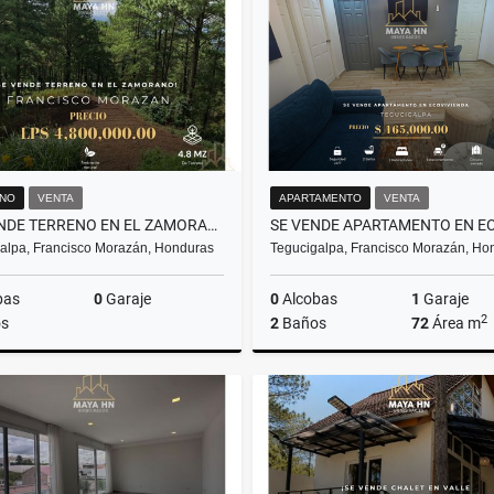
L4,310,000
L12,000
NO
VENTA
APARTAMENTO
VENTA
¡SE VENDE TERRENO EN EL ZAMORANO – FRANCISCO MORAZÁN!
alpa, Francisco Morazán, Honduras
Tegucigalpa, Francisco Morazán, Ho
bas
0
Garaje
0
Alcobas
1
Garaje
2
s
2
Baños
72
Área m
Venta
L4,800,000
US$165,000