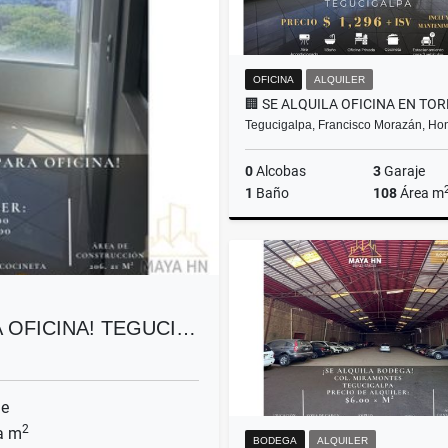
OFICINA
ALQUILER
Tegucigalpa, Francisco Morazán, Ho
0
Alcobas
3
Garaje
1
Baño
108
Área m
A
US$1,296
A OFICINA! TEGUCI…
je
2
a m
BODEGA
ALQUILER