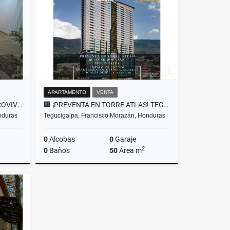
US$950
APARTAMENTO
VENTA
SE VENDE APARTAMENTO EN ECOVIVIENDA 1ERA ETAPA, TEGUCIGALPA
🏢 ¡PREVENTA EN TORRE ATLAS! TEGUCIGALPA
nduras
Tegucigalpa, Francisco Morazán, Honduras
0
Alcobas
0
Garaje
2
0
Baños
50
Área m
Venta
Venta
US$139,900