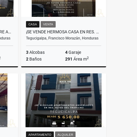
CASA
VENTA
🏢 SE ALQUILA OFICINA EN TORRE ALIANZA – TEGUCIGALPA
¡SE VENDE HERMOSA CASA EN RES. ROBLE OESTE! TEGUCIGALPA
nduras
Tegucigalpa, Francisco Morazán, Honduras
3
Alcobas
4
Garaje
2
2
2
Baños
291
Área m
lquiler
Venta
L13,600,000
APARTAMENTO
ALQUILER