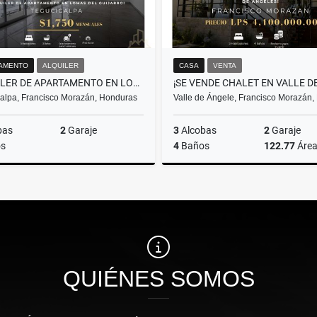
AMENTO
ALQUILER
CASA
VENTA
¡ALQUILER DE APARTAMENTO EN LOMAS DEL GUIJARRO!
alpa, Francisco Morazán, Honduras
Valle de Ángele, Francisco Morazán
bas
2
Garaje
3
Alcobas
2
Garaje
s
4
Baños
122.77
Áre
Alquiler
US$1,750
L4,100,000
QUIÉNES SOMOS