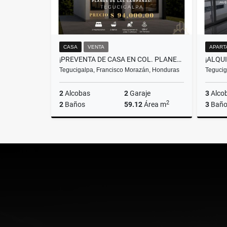
CASA
VENTA
APART
¡PREVENTA DE CASA EN COL. PLANES DE LAS CAMPANAS, TEGUCIGALPA!
Tegucigalpa, Francisco Morazán, Honduras
Tegucig
2
Alcobas
2
Garaje
3
Alco
2
2
Baños
59.12
Área m
3
Baño
Venta
US$94,000