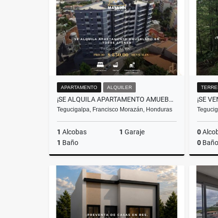
US$1,300
APARTAMENTO
ALQUILER
TERRE
¡SE ALQUILA APARTAMENTO AMUEBLADO EN TORRE ATENEA – TEGUCIGALPA!
Tegucigalpa, Francisco Morazán, Honduras
Tegucig
1
Alcobas
1
Garaje
0
Alco
1
Baño
0
Baño
Alquiler
US$850