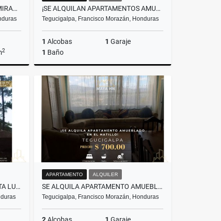
¡SE ALQUILA BODEGA EN COL. MIRAMONTES! TEGUCIGALPA
¡SE ALQUILAN APARTAMENTOS AMUEBLADOS EN ALTOS DEL TRAPICHE!
nduras
Tegucigalpa, Francisco Morazán, Honduras
1
Alcobas
1
Garaje
2
m
1
Baño
lquiler
Alquiler
US$650
APARTAMENTO
ALQUILER
🌳 ¡SE VENDE TERRENO EN SANTA LUCÍA! FRANCISCO MORAZÁN
SE ALQUILA APARTAMENTO AMUEBLADO EN CARRETERA EL HATILLO, TEGUCIGALPA
nduras
Tegucigalpa, Francisco Morazán, Honduras
2
Alcobas
1
Garaje