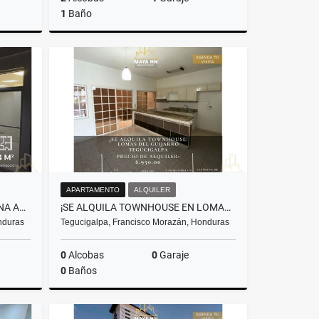
1
Baño
Venta
Alquiler
US$700
APARTAMENTO
ALQUILER
SE ALQUILA LOCAL PARA OFICINA ADMINISTRATIVA EN COL. PALMIRA
¡SE ALQUILA TOWNHOUSE EN LOMAS DEL GUIJARRO!
nduras
Tegucigalpa, Francisco Morazán, Honduras
0
Alcobas
0
Garaje
0
Baños
lquiler
Alquiler