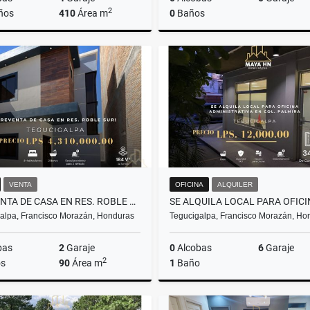
2
ños
410
Área m
0
Baños
Venta
US$550,000
L9,000,000
VENTA
OFICINA
ALQUILER
PREVENTA DE CASA EN RES. ROBLE SUR, TEGUCIGALPA
alpa, Francisco Morazán, Honduras
Tegucigalpa, Francisco Morazán, Ho
bas
2
Garaje
0
Alcobas
6
Garaje
2
s
90
Área m
1
Baño
Venta
A