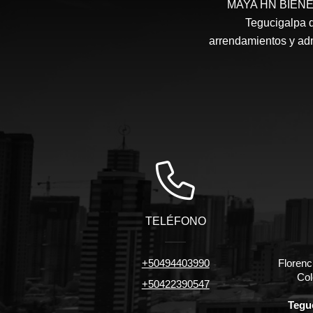
MAYA HN BIENES 
Tegucigalpa d
arrendamientos y admi
TELÉFONO
+50494403990
Florenc
Col
+50422390547
Tegu