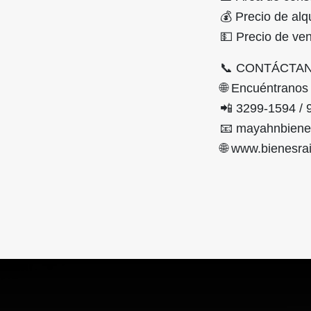
💰 Precio de alq
💵 Precio de ve
📞 CONTÁCTA
🌐 Encuéntrano
📲 3299-1594 / 
📧 mayahnbiene
🌐 www.bienesr