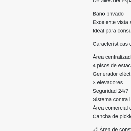
Detalles del esp
Baño privado
Excelente vista 
Ideal para consu
Características d
Área centraliza
4 pisos de esta
Generador eléct
3 elevadores
Seguridad 24/7
Sistema contra 
Área comercial c
Cancha de pickle
📐 Área de cons