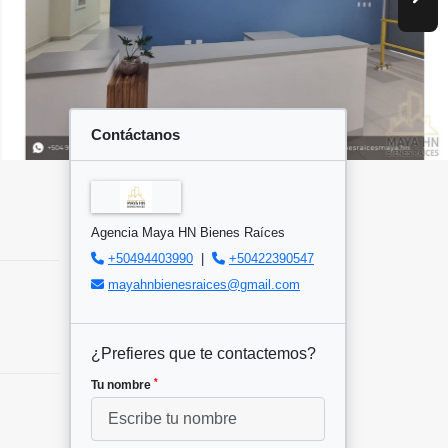
Contáctanos
Agencia Maya HN Bienes Raíces
+50494403990
|
+50422390547
mayahnbienesraices@gmail.com
¿Prefieres que te contactemos?
*
Tu nombre