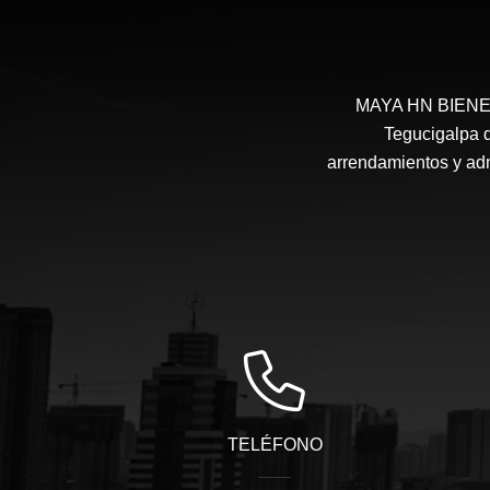
MAYA HN BIENES 
Tegucigalpa d
arrendamientos y admi
TELÉFONO