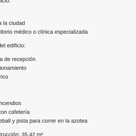
acio:
a la ciudad
ltorio médico o clínica especializada
el edificio:
da de recepción
cionamiento
rico
incendios
on cafetería
ball y pista para correr en la azotea
trucción: 35.42 m²