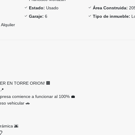
Estado:
Usado
Área Construida:
20
Garaje:
6
Tipo de inmueble:
Lo
Alquiler
ER EN TORRE ORION! 🏢
📍
mpresa comience a funcionar al 100% 💼
eso vehicular 🚗
orámica 🌆
📋