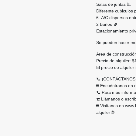
Salas de juntas 📊
Diferente cubiculos 
6 A/C dispersos entr
2 Baños 🚽
Estacionamiento priv
Se pueden hacer modi
Área de construcció
Precio de alquiler: 
El precio de alquiler
📞 ¡CONTÁCTANOS 
🌐 Encuéntranos en
📞 Para más informa
☎️ Llámanos o escrí
🌐 Visítanos en www
alquiler 🌐