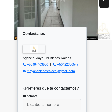
Contáctanos
Agencia Maya HN Bienes Raíces
+50494403990
|
+50422390547
mayahnbienesraices@gmail.com
¿Prefieres que te contactemos?
*
Tu nombre