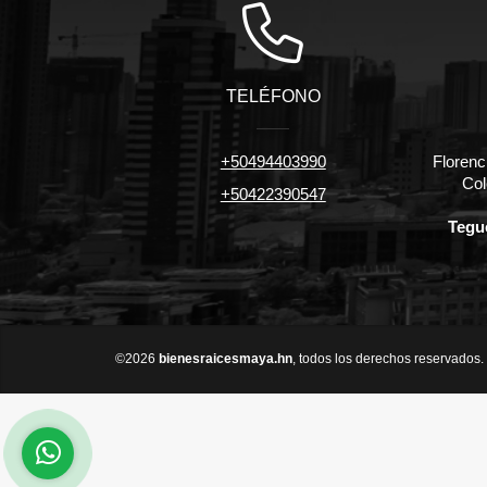
TELÉFONO
+50494403990
Florenc
Col
+50422390547
Tegu
©2026
bienesraicesmaya.hn
, todos los derechos reservados.