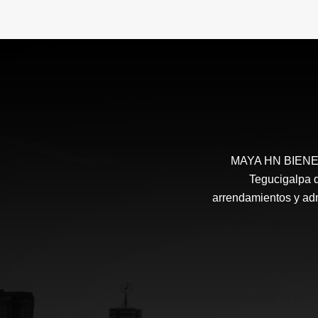
MAYA HN BIENES 
Tegucigalpa d
arrendamientos y admi