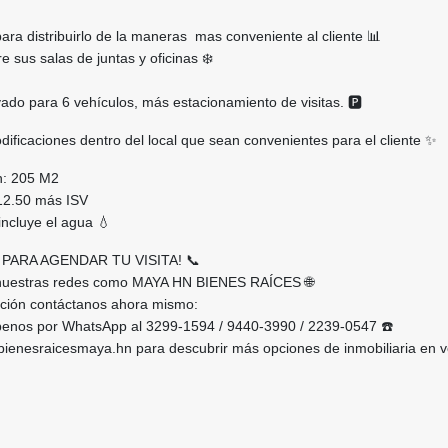
para distribuirlo de la maneras mas conveniente al cliente 📊
e sus salas de juntas y oficinas ❄️
ado para 6 vehículos, más estacionamiento de visitas. 🅿️
ficaciones dentro del local que sean convenientes para el cliente ✨
n: 205 M2
$12.50 más ISV
 incluye el agua 💧
PARA AGENDAR TU VISITA! 📞
 nuestras redes como MAYA HN BIENES RAÍCES 🌐
ción contáctanos ahora mismo:
benos por WhatsApp al 3299-1594 / 9440-3990 / 2239-0547 ☎️
.bienesraicesmaya.hn para descubrir más opciones de inmobiliaria en v