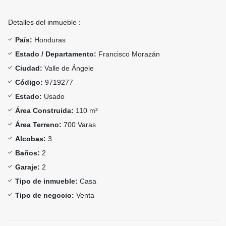
Detalles del inmueble :
País:
Honduras
Estado / Departamento:
Francisco Morazán
Ciudad:
Valle de Ángele
Código:
9719277
Estado:
Usado
Área Construida:
110 m²
Área Terreno:
700 Varas
Alcobas:
3
Baños:
2
Garaje:
2
Tipo de inmueble:
Casa
Tipo de negocio:
Venta