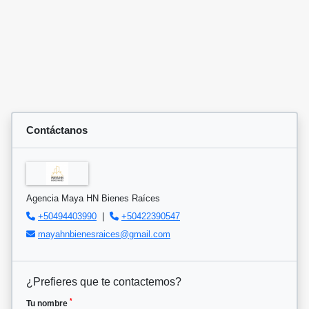
Contáctanos
Agencia Maya HN Bienes Raíces
+50494403990
|
+50422390547
mayahnbienesraices@gmail.com
¿Prefieres que te contactemos?
*
Tu nombre