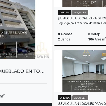
OFICINA
ALQUILER
Tegucigalpa, Francisco Morazán, Ho
0
Alcobas
0
Garaje
2
Baños
306
Área m
A
US$6,000
AMUEBLADO EN TO…
2
 m
OFICINA
ALQUILER