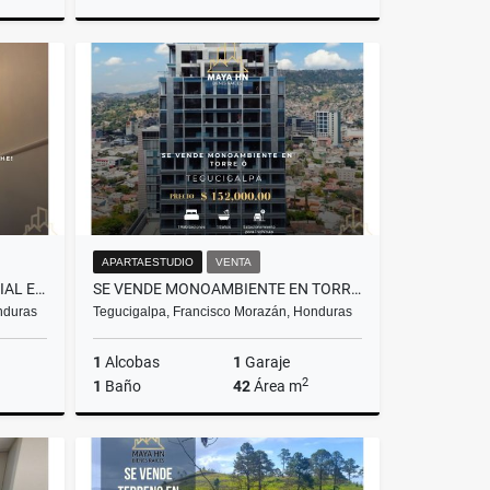
lquiler
Venta
Alquiler
US$325,500
US$2,080
APARTAESTUDIO
VENTA
SE ALQUILA CASA EN RESIDENCIAL EL TRAPICHE
SE VENDE MONOAMBIENTE EN TORRE Ô - TEGUCIGALPA
nduras
Tegucigalpa, Francisco Morazán, Honduras
1
Alcobas
1
Garaje
2
1
Baño
42
Área m
lquiler
Venta
US$152,000