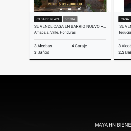
CASA DE PLAYA
VENTA
CASA
SE VENDE CASA EN BARRIO NUEVO – AMAPALA, VALLE
Amapala, Valle, Honduras
Tegucig
3
Alcobas
4
Garaje
3
Alco
3
Baños
2.5
Ba
Venta
US$327,000
MAYA HN BIENES 