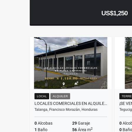
US$1,250
LOCAL
ALQUILER
TERRE
LOCALES COMERCIALES EN ALQUILER EN TALANGA, FRANCISCO MORAZÁN
Talanga, Francisco Morazán, Honduras
Tegucig
0
Alcobas
29
Garaje
0
Alco
2
1
Baño
56
Área m
0
Baño