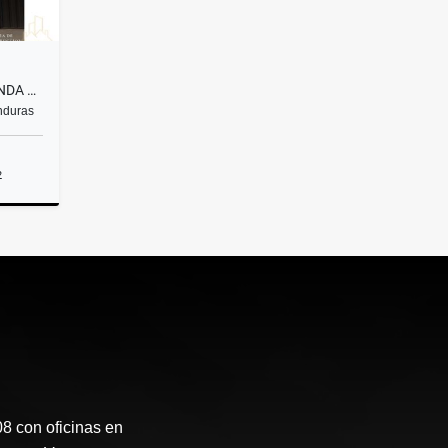
🏡 ¡SE VENDE CASA EN LOMA LINDA NORTE!
nduras
2
Venta
 con oficinas en