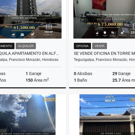
AMENTO
ALQUILER
OFICINA
VENTA
¡SE ALQUILA APARTAMENTO EN ALFONSO XIII, LOMAS DEL GUIJARRO!
alpa, Francisco Morazán, Honduras
Tegucigalpa, Francisco Morazán, Ho
bas
1
Garaje
0
Alcobas
29
Garaje
2
ños
150
Área m
1
Baño
25.7
Área m
Alquiler
US$1,500
US$75,000