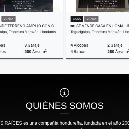
VENTA
CASA
VENTA
¡SE VENDE TERRENO AMPLIO CON CASA EN BLVD MORAZAN!
alpa, Francisco Morazán, Honduras
Tegucigalpa, Francisco Morazán, Ho
bas
3
Garaje
4
Alcobas
2
Garaje
2
ños
500
Área m
4
Baños
280
Área m
Venta
US$870,000
L9,500,000
QUIÉNES SOMOS
RAÍCES​ es una compañía hondureña, fundada en el año 2008