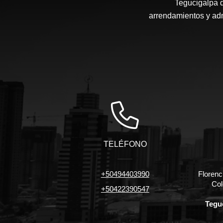
Tegucigalpa d
arrendamientos y admi
TELÉFONO
+50494403990
Florenc
Col
+50422390547
Tegu