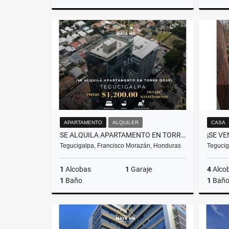
Alquiler
US$1,180
APARTAMENTO
ALQUILER
CASA
SE ALQUILA APARTAMENTO EN TORRE DOSS – TEGUCIGALPA
Tegucigalpa, Francisco Morazán, Honduras
Tegucig
1
Alcobas
1
Garaje
4
Alco
1
Baño
1
Bañ
Alquiler
US$1,200