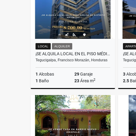
LOCAL
ALQUILER
APART
¡SE ALQUILA LOCAL EN EL PISO MÉDICO DE DISTRITO ARTEMISA!
Tegucigalpa, Francisco Morazán, Honduras
Tegucig
1
Alcobas
29
Garaje
3
Alco
2
1
Baño
23
Área m
2.5
Ba
Alquiler
US$700