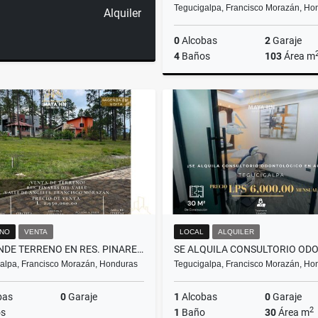
Tegucigalpa, Francisco Morazán, Ho
Alquiler
0
Alcobas
2
Garaje
4
Baños
103
Área m
A
US$1,620
NO
VENTA
LOCAL
ALQUILER
¡SE VENDE TERRENO EN RES. PINARES DEL VALLE! VALLE DE ÁNGELES
alpa, Francisco Morazán, Honduras
Tegucigalpa, Francisco Morazán, Ho
bas
0
Garaje
1
Alcobas
0
Garaje
2
s
1
Baño
30
Área m