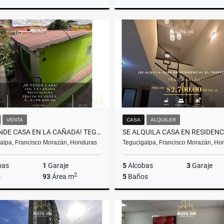
Venta
A
L2,950,000
L6,000
VENTA
CASA
ALQUILER
¡SE VENDE CASA EN LA CAÑADA! TEGUCIGALPA
alpa, Francisco Morazán, Honduras
Tegucigalpa, Francisco Morazán, Ho
bas
1
Garaje
5
Alcobas
3
Garaje
2
o
93
Área m
5
Baños
Venta
A
L2,700,000
US$2,700