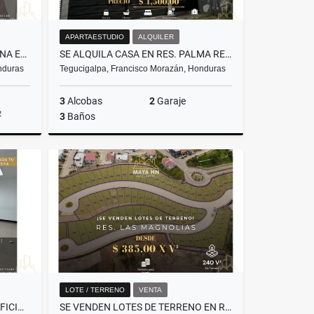
APARTAESTUDIO
ALQUILER
¡SE ALQUILA LOCAL PARA OFICINA EN TORRE AGALTA! TEGUCIGALPA
SE ALQUILA CASA EN RES. PALMA REAL
nduras
Tegucigalpa, Francisco Morazán, Honduras
3
Alcobas
2
Garaje
2
3
Baños
lquiler
Alquiler
US$1,500
LOTE / TERRENO
VENTA
¡SE ALQUILAN LOCALES PARA OFICINA! BULEVAR SUYAPA, TEGUCIGALPA
SE VENDEN LOTES DE TERRENO EN RES. LAS MAGNOLIAS-TEGUCIGALPA