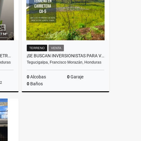
TERRENO
VENTA
SE VENDE OFICINA EN TORRE METRÓPOLIS, BOULEVARD SUYAPA
¡SE BUSCAN INVERSIONISTAS PARA VENTA DE TERRENO EN CARRETERA CA-5!
nduras
Tegucigalpa, Francisco Morazán, Honduras
0
Alcobas
0
Garaje
2
0
Baños
Venta
Venta
L10,000,000