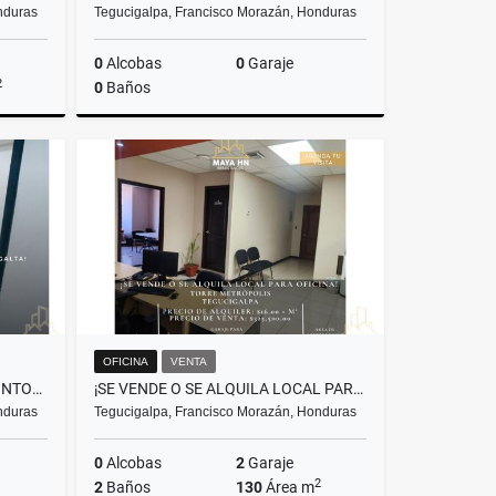
nduras
Tegucigalpa, Francisco Morazán, Honduras
0
Alcobas
0
Garaje
2
0
Baños
lquiler
Venta
US$92,400
OFICINA
VENTA
SE ALQUILA CONSULTORIO ODONTOLÓGICO EN AGALTA.
¡SE VENDE O SE ALQUILA LOCAL PARA OFICINA EN TORRE METRÓPOLIS!
nduras
Tegucigalpa, Francisco Morazán, Honduras
0
Alcobas
2
Garaje
2
2
Baños
130
Área m