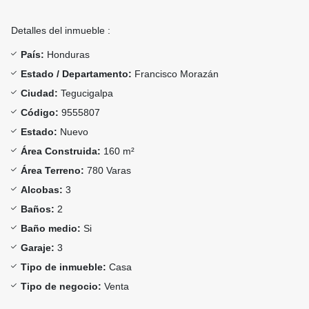
Detalles del inmueble :
País:
Honduras
Estado / Departamento:
Francisco Morazán
Ciudad:
Tegucigalpa
Código:
9555807
Estado:
Nuevo
Área Construida:
160 m²
Área Terreno:
780 Varas
Alcobas:
3
Baños:
2
Baño medio:
Si
Garaje:
3
Tipo de inmueble:
Casa
Tipo de negocio:
Venta