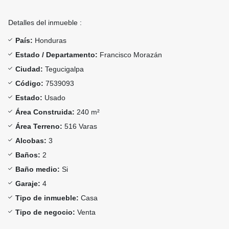
Detalles del inmueble :
País:
Honduras
Estado / Departamento:
Francisco Morazán
Ciudad:
Tegucigalpa
Código:
7539093
Estado:
Usado
Área Construida:
240 m²
Área Terreno:
516 Varas
Alcobas:
3
Baños:
2
Baño medio:
Si
Garaje:
4
Tipo de inmueble:
Casa
Tipo de negocio:
Venta