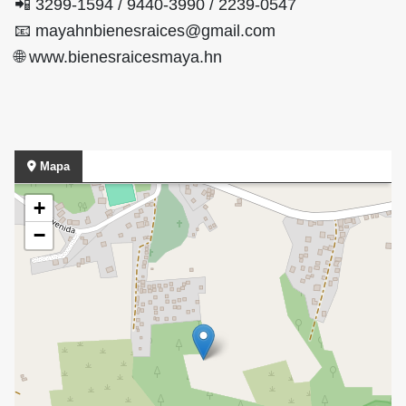
📲 3299-1594 / 9440-3990 / 2239-0547
📧 mayahnbienesraices@gmail.com
🌐 www.bienesraicesmaya.hn
Mapa
+
−