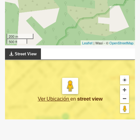
200 m
500 ft
Leaflet
| Wasi - ©
OpenStreetMap
Street View
Ver Ubicación
en
street view