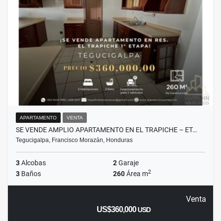
APARTAMENTO
VENTA
SE VENDE AMPLIO APARTAMENTO EN EL TRAPICHE – ET…
Tegucigalpa, Francisco Morazán, Honduras
3
Alcobas
2
Garaje
2
3
Baños
260
Área m
Venta
US$360,000
USD