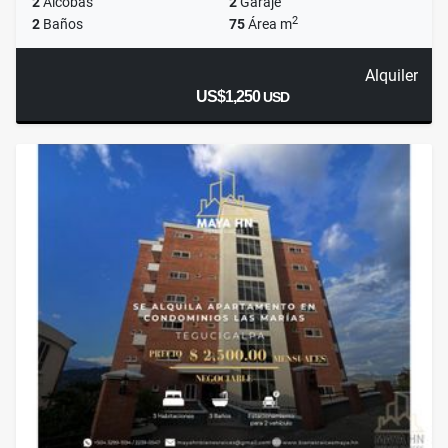
2
Alcobas
2
Garaje
2
2
Baños
75
Área m
Alquiler
US$1,250
USD