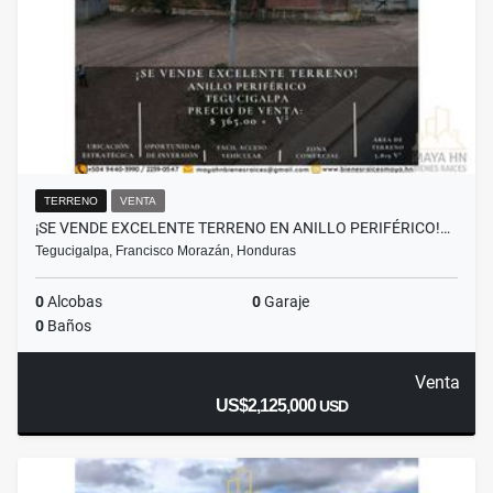
TERRENO
VENTA
¡SE VENDE EXCELENTE TERRENO EN ANILLO PERIFÉRICO!…
Tegucigalpa, Francisco Morazán, Honduras
0
Alcobas
0
Garaje
0
Baños
Venta
US$2,125,000
USD