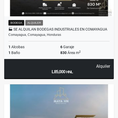
BODEGA
ALQUILER
🏭 SE ALQUILAN BODEGAS INDUSTRIALES EN COMAYAGUA
Comayagua, Comayagua, Honduras
1
Alcobas
6
Garaje
2
1
Baño
830
Área m
Alquiler
L85,000
HNL