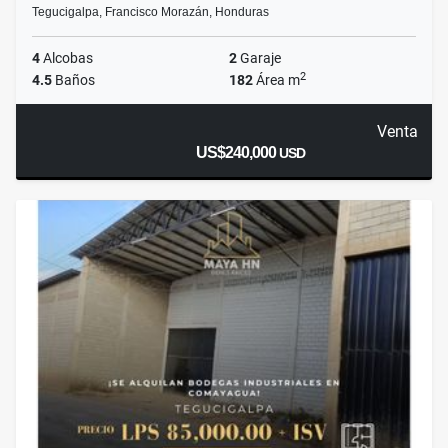
Tegucigalpa, Francisco Morazán, Honduras
4
Alcobas
2
Garaje
2
4.5
Baños
182
Área m
Venta
US$240,000
USD