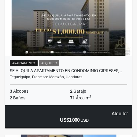
APARTAMENTO
ALQUILER
SE ALQUILA APARTAMENTO EN CONDOMINIO CIPRESES,…
Tegucigalpa, Francisco Morazán, Honduras
3
Alcobas
2
Garaje
2
2
Baños
71
Área m
Alquiler
US$1,000
USD