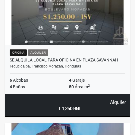
OFICINA
ALQUILER
SE ALQUILA LOCAL PARA OFICINA EN PLAZA SAVANNAH
Tegucigalpa, Francisco Morazán, Honduras
6
Alcobas
4
Garaje
2
4
Baños
50
Área m
Alquiler
L1,250
HNL