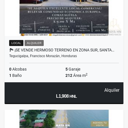
LOCAL
ALQUILER
🏞️ ¡SE VENDE HERMOSO TERRENO EN ZONA SUR, SANTA…
Tegucigalpa, Francisco Morazán, Honduras
0
Alcobas
5
Garaje
2
1
Baño
212
Área m
Alquiler
L1,908
HNL