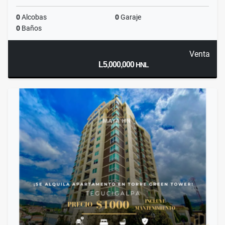
0
Alcobas
0
Garaje
0
Baños
Venta
L5,000,000
HNL