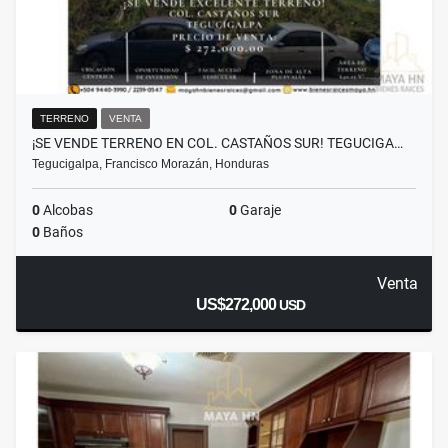
TERRENO
VENTA
¡SE VENDE TERRENO EN COL. CASTAÑOS SUR! TEGUCIGA…
Tegucigalpa, Francisco Morazán, Honduras
0
Alcobas
0
Garaje
0
Baños
Venta
US$272,000
USD