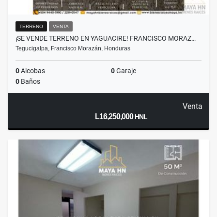
TERRENO
VENTA
¡SE VENDE TERRENO EN YAGUACIRE! FRANCISCO MORAZ…
Tegucigalpa, Francisco Morazán, Honduras
0
Alcobas
0
Garaje
0
Baños
Venta
L16,250,000
HNL