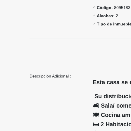
Código:
8095183
Alcobas:
2
Tipo de inmueble
Descripción Adicional :
Esta casa se 
Su distribuci
🛋️ Sala/ com
🍽️ Cocina a
🛏️ 2 Habitaci