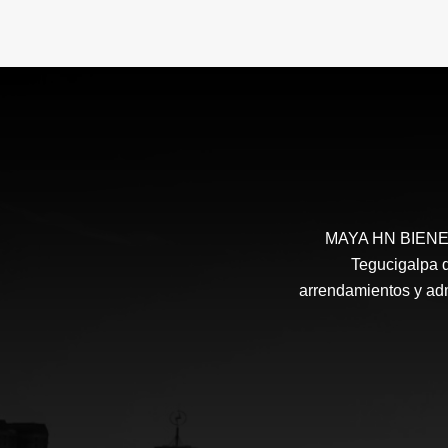
MAYA HN BIENES 
Tegucigalpa d
arrendamientos y admi