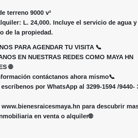
de terreno 9000 v²
lquiler: L. 24,000. Incluye el servicio de agua y
o de la propiedad.
OS PARA AGENDAR TU VISITA 📞
RANOS EN NUESTRAS REDES COMO MAYA HN
S 🌐
nformación contáctanos ahora mismo📞
 escríbenos por WhatsApp al 3299-1594 /9440- 
en www.bienesraicesmaya.hn para descubrir ma
nmobiliaria en venta o alquiler🌐