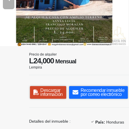
Precio de alquiler
L24,000
Mensual
Lempira
Descargar
Recomendar inmueble
información
por correo electrónico
Detalles del inmueble :
País:
Honduras