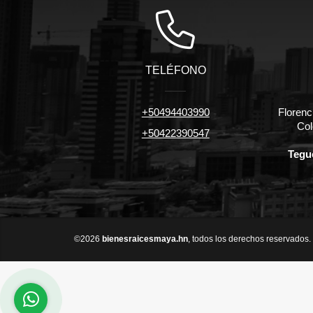
TELÉFONO
+50494403990
Florenc
Col
+50422390547
Tegu
©2026
bienesraicesmaya.hn
, todos los derechos reservados.