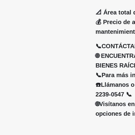
📐 Área total 
💰 Precio de a
mantenimient
📞CONTÁCTAN
🌐 ENCUENT
BIENES RAÍCE
📞Para más i
☎️Llámanos o
2239-0547 📞
🌐Visítanos 
opciones de i