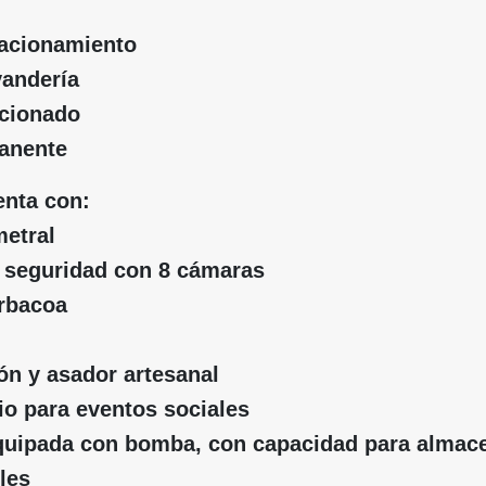
tacionamiento
vandería
icionado
anente
nta con:
metral
e seguridad con 8 cámaras
arbacoa
ón y asador artesanal
io para eventos sociales
equipada con bomba, con capacidad para almac
les