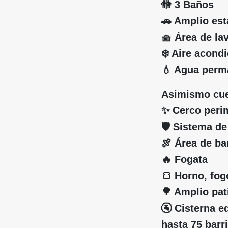
🚻 3 Baños
🚗 Amplio es
🧺 Área de la
❄️ Aire acond
💧 Agua perm
Asimismo cue
✨ Cerco peri
🛡️ Sistema d
🍖 Área de b
🔥 Fogata
🍞 Horno, fog
🌳 Amplio pat
🚰 Cisterna 
hasta 75 barri