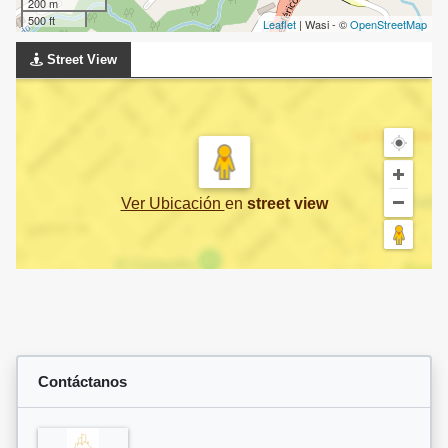
200 m
500 ft
Leaflet
| Wasi - ©
OpenStreetMap
Street View
Ver Ubicación
en
street view
Contáctanos