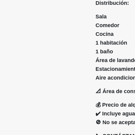
Distribución:
Sala
Comedor
Cocina
1 habitación
1 baño
Área de lavand
Estacionamient
Aire acondicio
📐 Área de con
💰 Precio de al
✔️ Incluye agua
🚫 No se acept