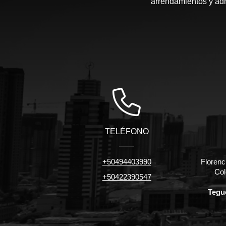
arrendamientos y admi
TELÉFONO
+50494403990
Florenc
Col
+50422390547
Tegu