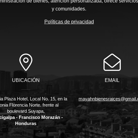
nistración de bienes, atención personalizada, ofrece servicios
y comunidades.
Políticas de privacidad
UBICACIÓN
EMAIL
ia Plaza Hotel, Local No. 15, en la
mayahnbienesraices@gmail
onia Florencia Norte. frente al
boulevard Suyapa,
cigalpa - Francisco Morazán -
Honduras