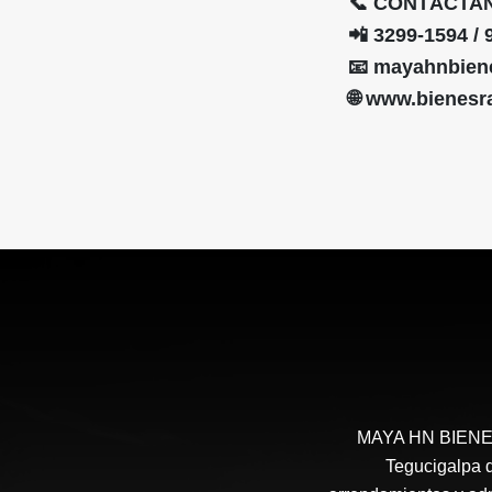
📞 CONTÁCTA
📲 3299-1594 / 
📧 mayahnbien
🌐 www.bienes
MAYA HN BIENES 
Tegucigalpa d