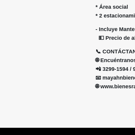
* Área social
* 2 estacionam
- Incluye Mant
💵 Precio de al
📞 CONTÁCTA
🌐 Encuéntrano
📲 3299-1594 / 
📧 mayahnbien
🌐 www.bienes