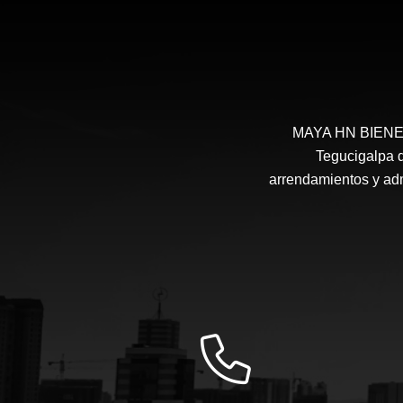
MAYA HN BIENES 
Tegucigalpa d
arrendamientos y admi