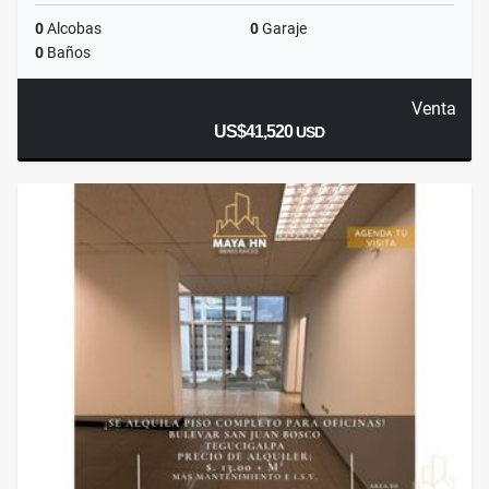
0
Alcobas
0
Garaje
0
Baños
Venta
US$41,520
USD