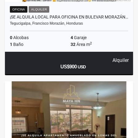
OFICINA
ALQUILER
¡SE ALQUILA LOCAL PARA OFICINA EN BULEVAR MORAZÁN…
Tegucigalpa, Francisco Morazán, Honduras
0
Alcobas
4
Garaje
2
1
Baño
32
Área m
Alquiler
US$900
USD