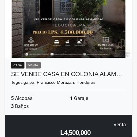
CASA
VENTA
SE VENDE CASA EN COLONIA ALAM…
Tegucigalpa, Francisco Morazán, Honduras
5
Alcobas
1
Garaje
3
Baños
Venta
L4,500,000