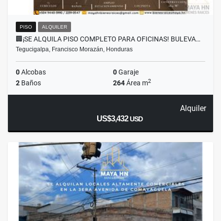
PISO
ALQUILER
🏢¡SE ALQUILA PISO COMPLETO PARA OFICINAS! BULEVA…
Tegucigalpa, Francisco Morazán, Honduras
0
Alcobas
0
Garaje
2
2
Baños
264
Área m
Alquiler
US$3,432
USD