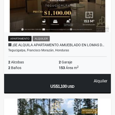
APARTAMENTO
ALQUILER
🏢 ¡SE ALQUILA APARTAMENTO AMUEBLADO EN LOMAS D…
Tegucigalpa, Francisco Morazán, Honduras
2
Alcobas
2
Garaje
2
2
Baños
153
Área m
Alquiler
US$1,100
USD