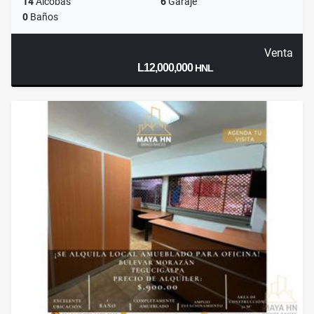
14
Alcobas
6
Garaje
0
Baños
Venta
L12,000,000
HNL