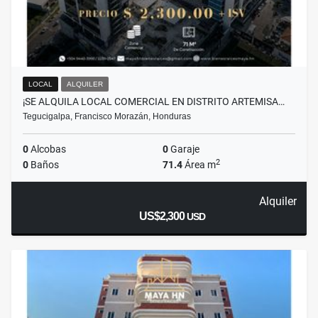
LOCAL
ALQUILER
¡SE ALQUILA LOCAL COMERCIAL EN DISTRITO ARTEMISA…
Tegucigalpa, Francisco Morazán, Honduras
0
Alcobas
0
Garaje
2
0
Baños
71.4
Área m
Alquiler
US$2,300
USD