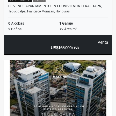
SE VENDE APARTAMENTO EN ECOVIVIENDA 1ERA ETAPA,…
Tegucigalpa, Francisco Morazán, Honduras
0
Alcobas
1
Garaje
2
2
Baños
72
Área m
Venta
US$165,000
USD