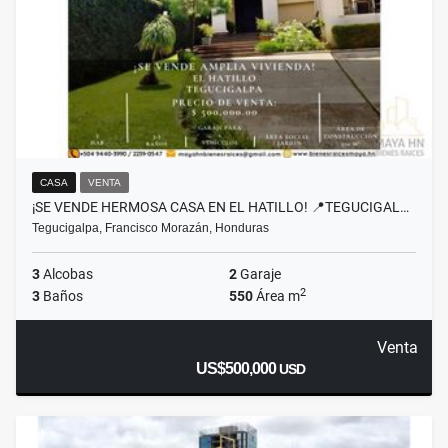
CASA
VENTA
¡SE VENDE HERMOSA CASA EN EL HATILLO! 📍TEGUCIGAL…
Tegucigalpa, Francisco Morazán, Honduras
3
Alcobas
2
Garaje
2
3
Baños
550
Área m
Venta
US$500,000
USD