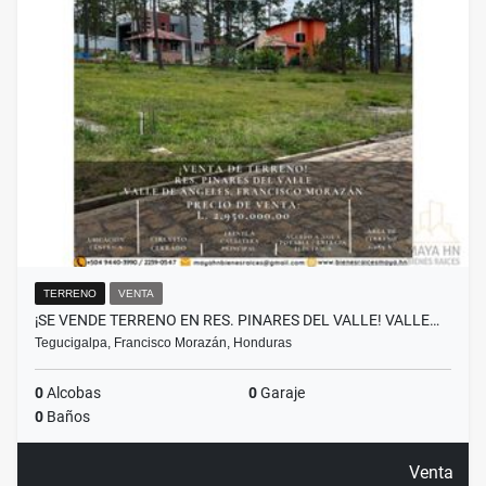
TERRENO
VENTA
¡SE VENDE TERRENO EN RES. PINARES DEL VALLE! VALLE…
Tegucigalpa, Francisco Morazán, Honduras
0
Alcobas
0
Garaje
0
Baños
Venta