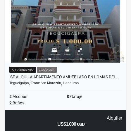
APARTAMENTO
ALQUILER
¡SE ALQUILA APARTAMENTO AMUEBLADO EN LOMAS DEL…
Tegucigalpa, Francisco Morazán, Honduras
2
Alcobas
0
Garaje
2
Baños
Alquiler
US$1,000
USD