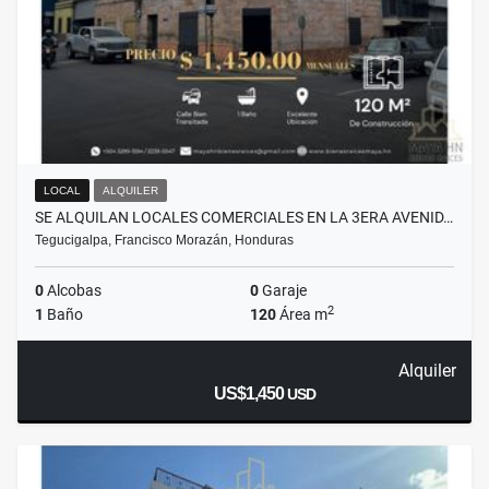
LOCAL
ALQUILER
SE ALQUILAN LOCALES COMERCIALES EN LA 3ERA AVENID…
Tegucigalpa, Francisco Morazán, Honduras
0
Alcobas
0
Garaje
2
1
Baño
120
Área m
Alquiler
US$1,450
USD