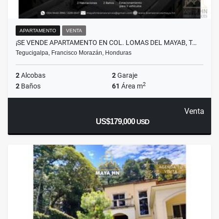
APARTAMENTO
VENTA
¡SE VENDE APARTAMENTO EN COL. LOMAS DEL MAYAB, T…
Tegucigalpa, Francisco Morazán, Honduras
2
Alcobas
2
Garaje
2
2
Baños
61
Área m
Venta
US$179,000
USD