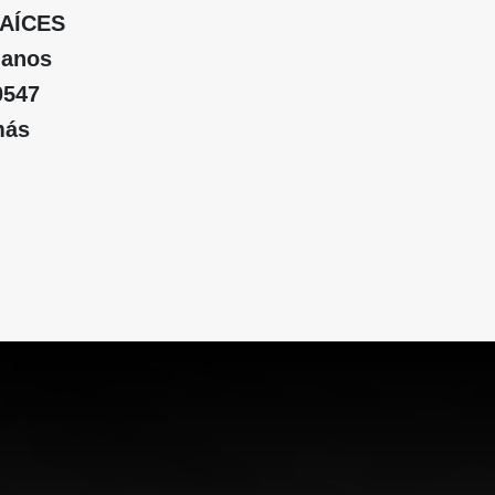
RAÍCES
manos
0547
más