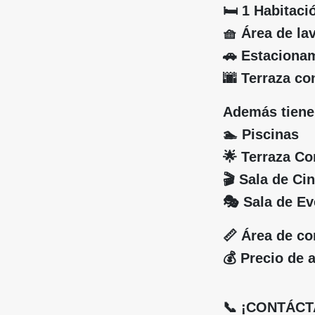
🛏️ 1 Habitac
🧺 Área de la
🚗 Estacionam
🌆 Terraza co
Además tiene
🏊 Piscinas
🌟 Terraza C
🎬 Sala de Ci
🎭 Sala de E
📏 Área de co
💰 Precio de a
📞 ¡CONTÁCT