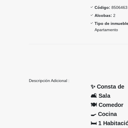
Código:
8506463
Alcobas:
2
Tipo de inmueble
Apartamento
Descripción Adicional :
✨ Consta de
🛋️ Sala
🍽️ Comedor
🍳 Cocina
🛏️ 1 Habitac