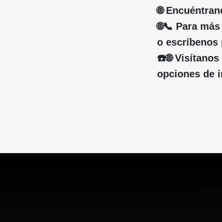
🌐 Encuéntra
🌐📞 Para má
o escríbenos 
☎️🌐 Visítan
opciones de in