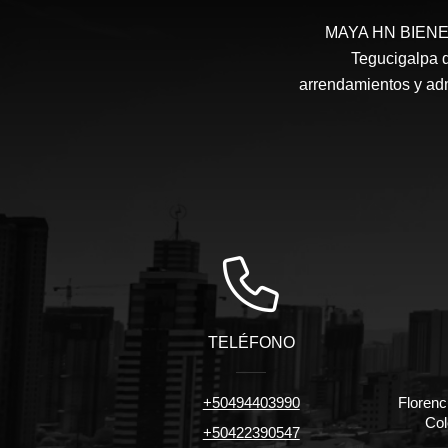
MAYA HN BIENES 
Tegucigalpa d
arrendamientos y admi
TELÉFONO
+50494403990
Florenc
Col
+50422390547