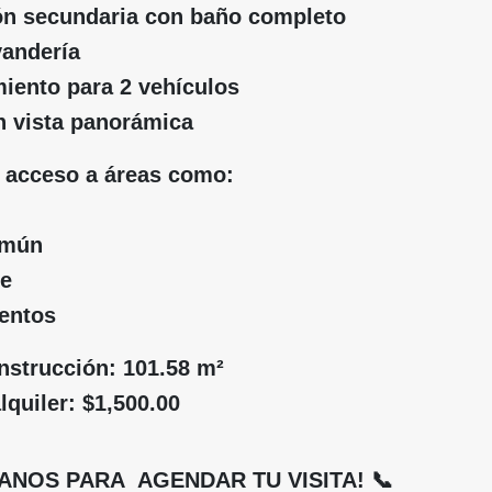
ión secundaria con baño completo
vandería
iento para 2 vehículos
n vista panorámica
 acceso a áreas como:
omún
ne
ventos
nstrucción: 101.58 m²
lquiler: $1,500.00
ANOS PARA AGENDAR TU VISITA! 📞